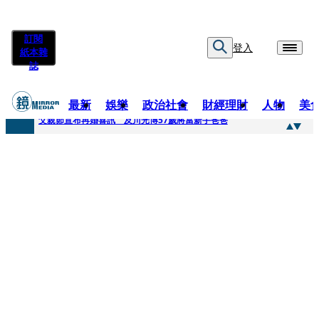
訂閱
登入
紙本雜
誌
最新
娛樂
政治社會
財經理財
人物
美
快訊
父親節宣布再婚喜訊 及川光博57歲將當新手爸爸
快訊
改姓斷開阿湯哥！20歲舒莉首登台「1人分飾4角」 觀眾驚艷：錯怪星二代了
快訊
「愛露奶」私訊流出！小24歲女友爆當小三「大鬧病房氣孕婦」 姜厚任不忍回應了