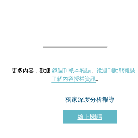
更多內容，歡迎
鏡週刊紙本雜誌
、
鏡週刊動態雜誌
了解內容授權資訊
。
獨家深度分析報導
線上閱讀