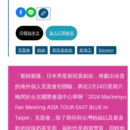
贊助本文
加入訂閱會員
見面會
粉絲
新田真劍佑
航海王
Disney+
「最帥索隆」日本男星新田真劍佑，將獻出珍貴
的海外個人見面會初體驗，將在2月24日星期六
晚間於台北國際會議中心舉辦「2024 Mackenyu 
Fan Meeting ASIA TOUR EAST BLUE in 
Taipei」見面會，除了期待與台灣粉絲以及最喜
歡的珍珠奶茶見面，福利也是相當豐富，同時他