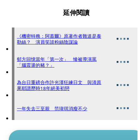
延伸閱讀
《機密特務：阿蓋爾》原著作者難道是泰
勒絲？ 演員笑談粉絲陰謀論
郁方回憶當年「第一次」 慘被導演罵
「腦震盪的豬？」
為台日重磅合作許光漢狂練日文 與清原
果耶譜歷時18年絕美初戀
一年失去三至親 范瑋琪消瘦不少