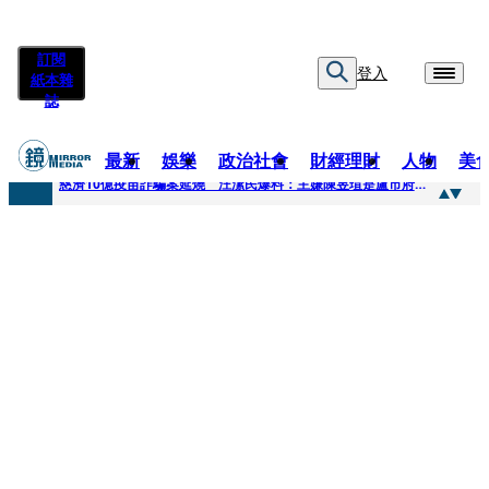
訂閱
登入
紙本雜
誌
最新
娛樂
政治社會
財經理財
人物
美
快訊
慈濟10億疫苗詐騙案延燒 汪潔民爆料：主嫌陳昱瑄是盧市府法律顧問
快訊
桃園平鎮凶殺命案！85歲婦倒臥血泊慘死 丈夫遭帶回偵訊
快訊
拖吊車載運轎車突鬆脫滑落 後方車輛全嚇壞