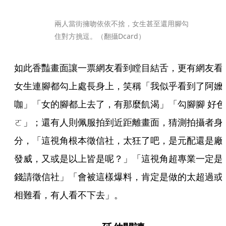
兩人當街擁吻依依不捨，女生甚至還用腳勾
住對方挑逗。（翻攝Dcard）
如此香豔畫面讓一票網友看到瞠目結舌，更有網友看
女生連腳都勾上處長身上，笑稱「我似乎看到了阿嬤
咖」「女的腳都上去了，有那麼飢渴」「勾腳腳 好色
ㄛ」；還有人則佩服拍到近距離畫面，猜測拍攝者身
分，「這視角根本徵信社，太狂了吧，是元配還是廠
發威，又或是以上皆是呢？」「這視角超專業一定是
錢請徵信社」「會被這樣爆料，肯定是做的太超過或
相難看，有人看不下去」。