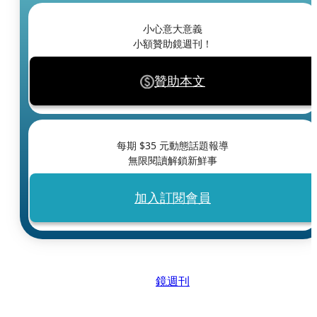
小心意大意義
小額贊助鏡週刊！
贊助本文
每期 $
35
元動態話題報導
無限閱讀解鎖新鮮事
加入訂閱會員
鏡週刊