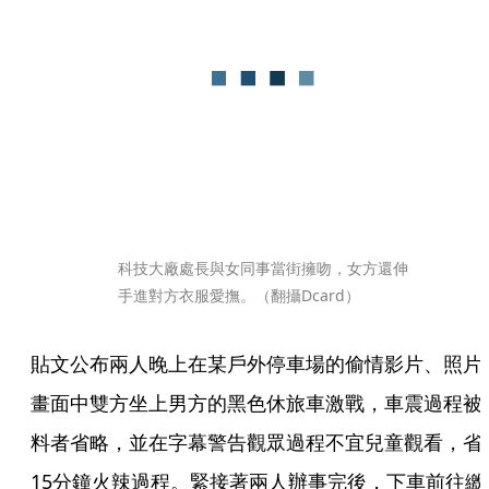
科技大廠處長與女同事當街擁吻，女方還伸
手進對方衣服愛撫。（翻攝Dcard）
貼文公布兩人晚上在某戶外停車場的偷情影片、照片
畫面中雙方坐上男方的黑色休旅車激戰，車震過程被
料者省略，並在字幕警告觀眾過程不宜兒童觀看，省
15分鐘火辣過程。緊接著兩人辦事完後，下車前往繳