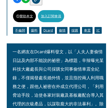
贊助本文
加入訂閱會員
不倫戀
爆料
Dcard
偷情
採購
車震
IC
一名網友在Dcard爆料發文，以「人夫人妻偷情
日誌及內部不能說的祕密」為標題，辛辣曝光某
科技大廠處長與公司採購女同事偷情車震全紀
錄，不僅揭發處長婚外情，並且指控兩人利用職
務之便，跟他人祕密在外成立代理公司，「利用
脅迫手段，迫使各家封裝廠及基板廠配合導入其
代理的次級產品，以謀取龐大的非法暴利」。除