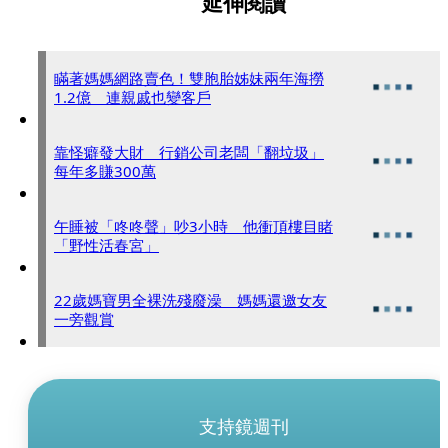
延伸閱讀
瞞著媽媽網路賣色！雙胞胎姊妹兩年海撈
1.2億 連親戚也變客戶
靠怪癖發大財 行銷公司老闆「翻垃圾」
每年多賺300萬
午睡被「咚咚聲」吵3小時 他衝頂樓目睹
「野性活春宮」
22歲媽寶男全裸洗殘廢澡 媽媽還邀女友
一旁觀賞
支持鏡週刊