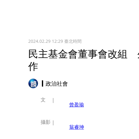
2024.02.29 12:29
臺北時間
民主基金會董事會改組 
作
政治社會
文
曾盈瑜
攝影
翁睿坤