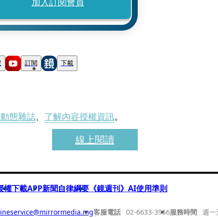
加入訂閱會員
蹤
訂閱
下載
刊動態雜誌
、
了解內容授權資訊
。
線上閱讀
授權
下載APP
新聞自律綱要
《鏡週刊》AI使用準則
ineservice@mirrormedia.mg
客服電話
02-6633-3966
服務時間
週一