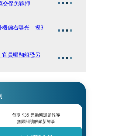
萬交保免羈押
外機偏右曝光 揭3
 官員曝翻船恐另
刊
每期 $
35
元動態話題報導
無限閱讀解鎖新鮮事