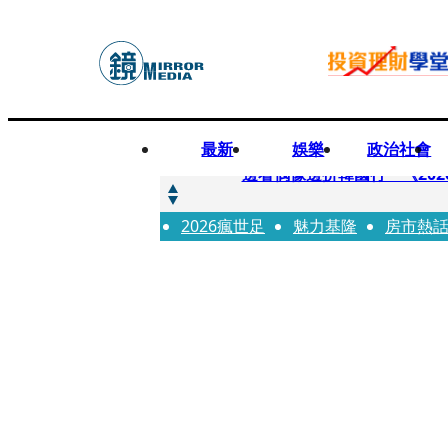
最新
娛樂
政治社會
快訊
邊看偶像邊拚韓國行 《2026
2026瘋世足
快訊
魅力基隆
房市熱
代誌大條火急跳船？ 宏碁派
快訊
一句「請回去坐好」 特教生