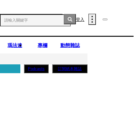
登入
瑪法達
專欄
動態雜誌
訂閱紙本雜誌
Podcasts