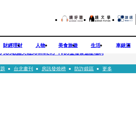
財經理財
人物
美食旅遊
生活
車錶酒
 SBS歌謠大戰SUMMER》TVBS直播祭追星福利
話題
台北畫刊
房訊發燒榜
防詐鏡區
更多
任李文詳接掌兆基屋管2天就喊撤出！
持斷掃把戳女代課老師眼睛大失血近失明