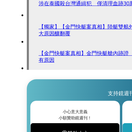
涉在泰國殺台灣通緝犯 僅清理血跡30
【獨家】【金門快艇案真相】陸艇雙舷
大原因釀翻覆
【金門快艇案真相】金門快艇艙內跡證
有原因
支持鏡週
小心意大意義
小額贊助鏡週刊！