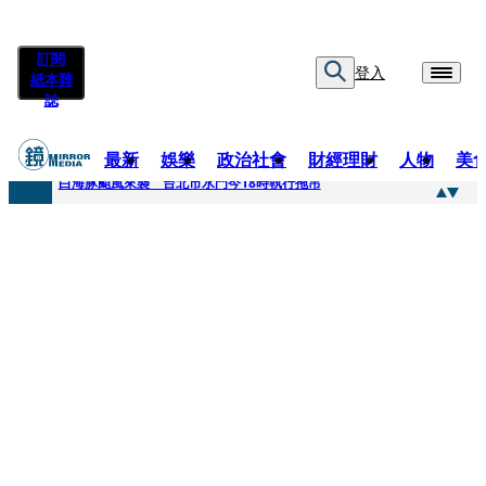
訂閱
登入
紙本雜
誌
最新
娛樂
政治社會
財經理財
人物
美
快訊
白海豚颱風來襲 台北市水門今18時執行拖吊
快訊
AKIRA台北唱到一半突收兒子告白「爸爸I LOVE YOU」 驚喜林志玲同步曝光父親節「披薩蛋糕」
快訊
獨家／TWICE Mina一進華山「天空秒變臉」！ONCE狂風暴雨死守 畫面曝光2.5萬人笑翻