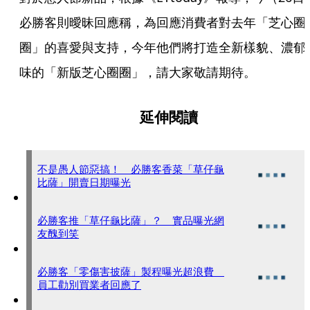
必勝客則曖昧回應稱，為回應消費者對去年「芝心圈
圈」的喜愛與支持，今年他們將打造全新樣貌、濃郁
味的「新版芝心圈圈」，請大家敬請期待。
延伸閱讀
不是愚人節惡搞！ 必勝客香菜「草仔龜
比薩」開賣日期曝光
必勝客推「草仔龜比薩」？ 實品曝光網
友醜到笑
必勝客「零傷害披薩」製程曝光超浪費
員工勸別買業者回應了