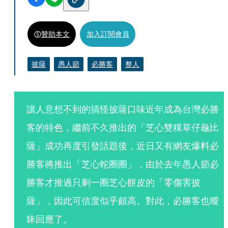
贊助本文
加入訂閱會員
披薩
愚人節
必勝客
整人
讓人意想不到的搞怪披薩口味近年成為台灣必勝
客的特色，繼前不久推出的「芝心雙粿草仔龜比
薩」成功再度引發話題後，近日又有網友爆料必
勝客將推出「芝心蛇圈圈」，由於去年愚人節必
勝客才推過只剩一圈芝心餅皮的「零傷害披
薩」，因此可信度似乎頗高。對此，必勝客也曖
昧回應了。