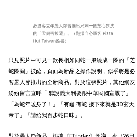
必勝客去年愚人節曾推出只剩一圈芝心餅皮
的「零傷害披薩」。（翻攝自必勝客 Pizza 
Hut Taiwan臉書）
只見照片中可見一款長相如同蛇一般繞成一圈的「芝
蛇圈圈」披薩，頁面為新品之操作說明，似乎將是必
客愚人節推出的全新商品。對於這張照片，其他網友
紛紛留言直呼「 聽說義大利要跟中華民國宣戰了」
「為蛇年暖身了！」「有龜 有蛇 接下來就是3D玄天
帝了」「請給我百步蛇口味」。
對於愚人節新品，根據《ETtoday》報導，今（26日