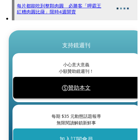
每片都能吃到整顆肉圓 必勝客「呷霸王
紅糟肉圓比薩」限時4週開賣
支持鏡週刊
小心意大意義
小額贊助鏡週刊！
贊助本文
每期 $
35
元動態話題報導
無限閱讀解鎖新鮮事
加入訂閱會員