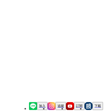
加入
追蹤
訂閱
下載