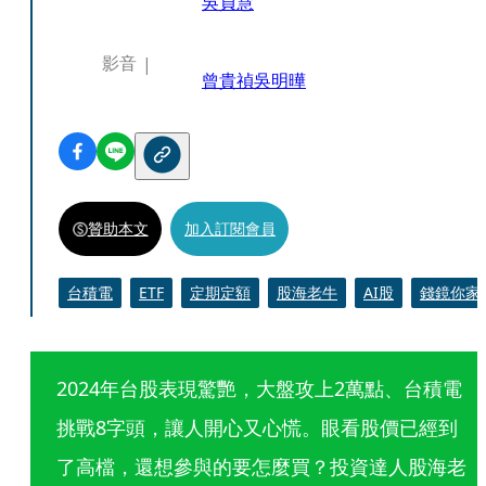
吳貞慧
影音
曾貴禎
吳明曄
贊助本文
加入訂閱會員
台積電
ETF
定期定額
股海老牛
AI股
錢鏡你家
2024年台股表現驚艷，大盤攻上2萬點、台積電
挑戰8字頭，讓人開心又心慌。眼看股價已經到
了高檔，還想參與的要怎麼買？投資達人股海老