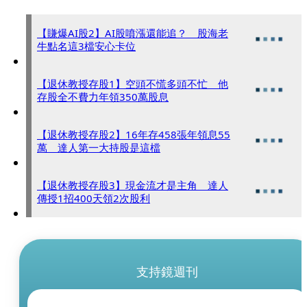
【賺爆AI股2】AI股噴漲還能追？ 股海老
牛點名這3檔安心卡位
【退休教授存股1】空頭不慌多頭不忙 他
存股全不費力年領350萬股息
【退休教授存股2】16年存458張年領息55
萬 達人第一大持股是這檔
【退休教授存股3】現金流才是主角 達人
傳授1招400天領2次股利
支持鏡週刊