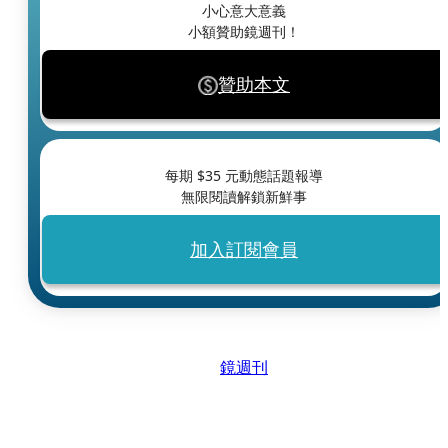
小心意大意義
小額贊助鏡週刊！
贊助本文
每期 $
35
元動態話題報導
無限閱讀解鎖新鮮事
加入訂閱會員
鏡週刊