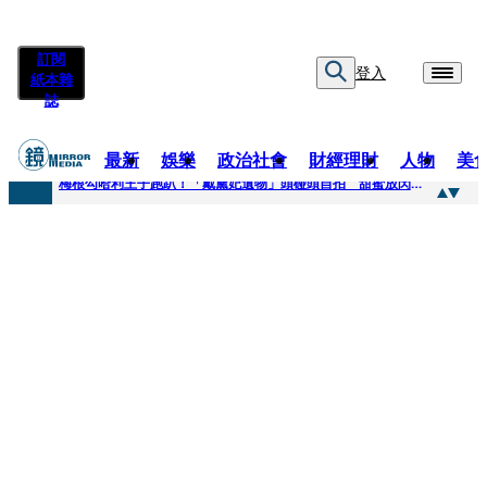
訂閱
登入
紙本雜
誌
最新
娛樂
政治社會
財經理財
人物
美
快訊
梅根勾哈利王子跑趴！「戴黛妃遺物」頭碰頭自拍 甜蜜放閃搶鏡
快訊
老翁菜園突失聯！媳婦急報案 警今擴大搜索「不排除墜溪」
快訊
姜厚任小24歲女友遭起底！爆二度改姓恐違法 專家揪「3歲認老公」盲點嘆：超出玄學