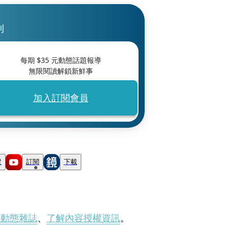
刊
每期 $
35
元動態話題報導
無限閱讀解鎖新鮮事
加入訂閱會員
蹤
訂閱
下載
刊動態雜誌
、
了解內容授權資訊
。