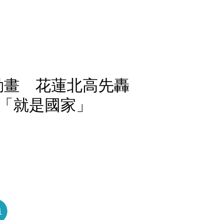
動畫 花蓮北高先轟
「就是國家」
員