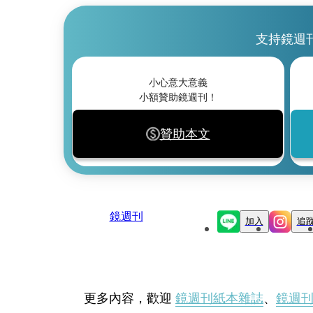
支持鏡週
小心意大意義
小額贊助鏡週刊！
贊助本文
鏡週刊
加入
追
更多內容，歡迎
鏡週刊紙本雜誌
、
鏡週