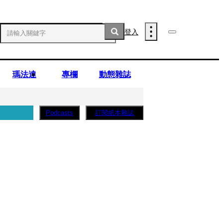
登入
瑪法達
專欄
動態雜誌
訂閱紙本雜誌
Podcasts