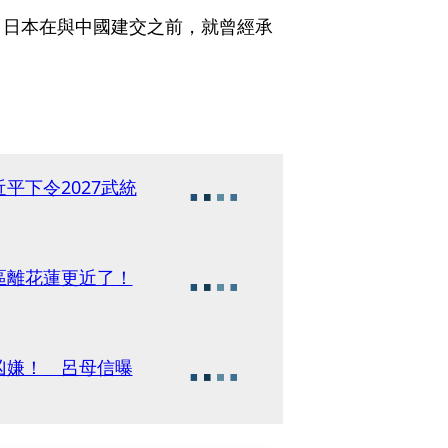
，日本在與中國建交之前，就曾經承
平下令2027武統
區離花蓮更近了！
凶嫌！ 呂母信曝