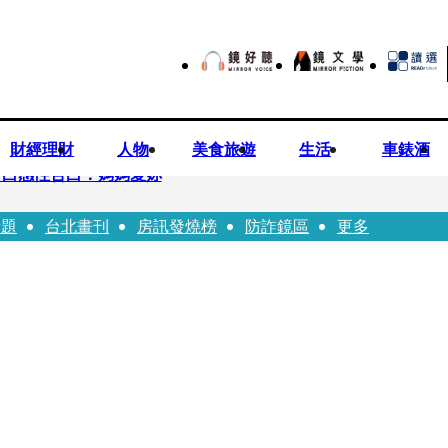
財經理財
人物
美食旅遊
生活
車錶酒
可白感性告白：媽媽愛妳
話題
台北畫刊
房訊發燒榜
防詐鏡區
更多
裸照？」 黃智賢3點回嗆獲網友讚爆
小24歲女友 揭七世情緣駁拐坑、暈船破財