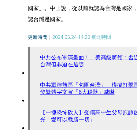
國家」。中山說，從以前就認為台灣是國家
認台灣是國家。
更新時間｜
2024.05.24 14:20
臺北時間
中共公布軍演畫面！ 美高級將領：習近
台灣但非迫在眉睫
中共軍演熱區「包圍台灣」 模擬打擊
發繁體字文宣「6大殺器」威嚇
【中捷恐怖砍人】受傷高中生父母原諒
光「愛可以戰勝一切」