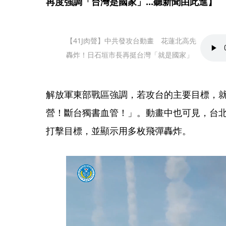
再度強調「台灣是國家」...聽新聞由此進】
【41J肉聲】中共發攻台動畫　花蓮北高先
轟炸！日石垣市長再挺台灣「就是國家」
解放軍東部戰區強調，若攻台的主要目標，
營！斷台獨書血管！」。動畫中也可見，台
打擊目標，並顯示用多枚飛彈轟炸。