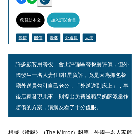
贊助本文
加入訂閱會員
偷情
賠償
老婆
外送員
人夫
許多顧客用餐後，會上評論區替餐廳評價，但外
國發生一名人妻狂刷1星負評，竟是因為抓包餐
廳外送員勾引自己老公，「外送送到床上」，事
後店家發現此事，則提出免費送蘋果奶酥派當作
賠償的方案，讓網友看了十分傻眼。
根據《鏡報》（The Mirror）報導，外國一名人妻麗