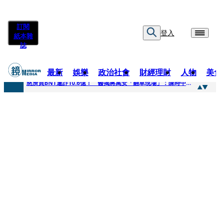
訂閱
登入
紙本雜
誌
最新
娛樂
政治社會
財經理財
人物
美
快訊
慈濟買BNT遭詐10.6億！ 醫揭蔣萬安「翻車現場」：陳時中當年是阻止被騙
快訊
慈濟挨詐十億／跟陳時中道歉？ 蔣萬安嗆：當時政府買夠疫苗民間就不用採購
快訊
員工建文陪睡機場爆紅！狂接20業配 Joeman幫算「買房頭期款」驚喊：換作我也想離職