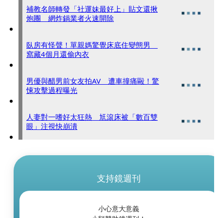
補教名師轉發「社運妹最好上」貼文還揪
炮團 網炸鍋業者火速開除
臥房有怪聲！單親媽驚覺床底住變態男
窩藏4個月還偷內衣
男優與醋男前女友拍AV 遭車撞痛毆！驚
悚攻擊過程曝光
人妻對一嗜好太狂熱 尪滾床被「數百雙
眼」注視快崩潰
支持鏡週刊
小心意大意義