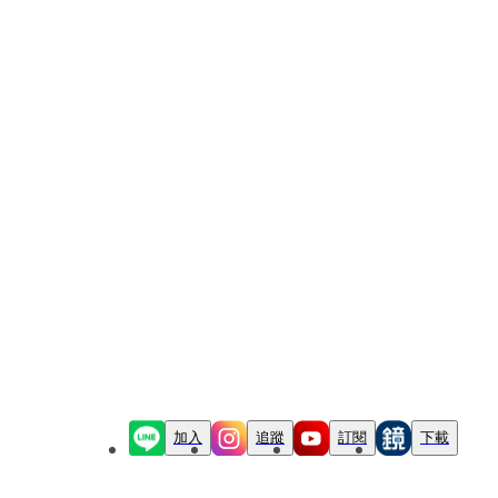
加入
追蹤
訂閱
下載