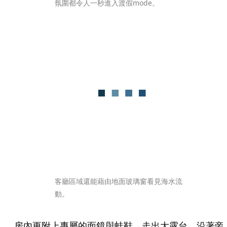
氛圍都令人一秒進入渡假mode。
客廳區域還能藉由地面玻璃窗看見海水流
動。
房內更附上專屬的面鏡與蛙鞋，走出大露台，沿著旁