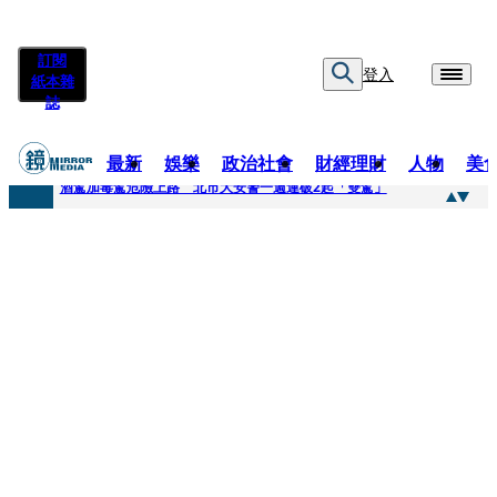
訂閱
登入
紙本雜
誌
最新
娛樂
政治社會
財經理財
人物
美
快訊
酒駕加毒駕危險上路 北市大安警一週連破2起「雙駕」
快訊
Ozone黃文廷、FEniX夏浦洋組「神隊友」 邱以太、林亭莉熱血狂奔殺青淚崩
快訊
AKIRA台北唱到一半突收兒子告白「爸爸I LOVE YOU」 驚喜林志玲同步曝光父親節「披薩蛋糕」