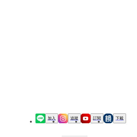
加入
追蹤
訂閱
下載