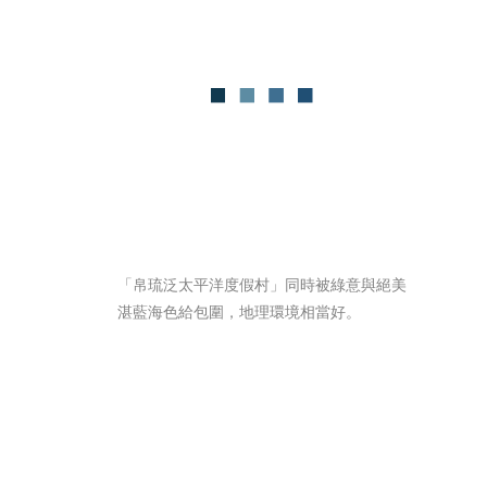
「帛琉泛太平洋度假村」同時被綠意與絕美
湛藍海色給包圍，地理環境相當好。