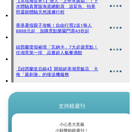
【帛琉海世界1】潛入「上帝水族箱」！下
水體驗真實版海底總動員 追鯊魚、拍美
照還能體驗天然護膚行程
香港暑假親子攻略！自由行買2送1每人
8888元起 加購景點樂園門票43折起
紐西蘭度假祕境「瓦納卡」7大必遊景點！
住湖景第一排 品嘗超人氣餐酒館
【紐西蘭皇后鎮4】開箱絕美湖景飯店 大
推「最刺激」的接送機服務
支持鏡週刊
小心意大意義
小額贊助鏡週刊！