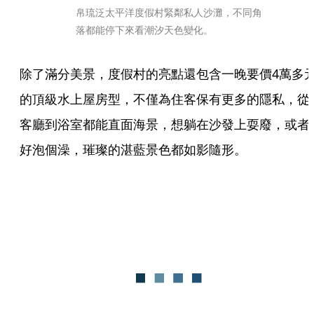
帛琉泛太平洋度假村緊鄰私人沙灘，不同角
落都能停下來看潮汐天色變化。
除了滿分美景，度假村的亮點還包含一晚要價4萬多
的頂級水上屋房型，不僅為住客保有更多的隱私，從
客廳到浴室都能直面海景，想躺在沙發上耍廢，或者
好泡個澡，璀璨的湛藍景色都如影隨形。