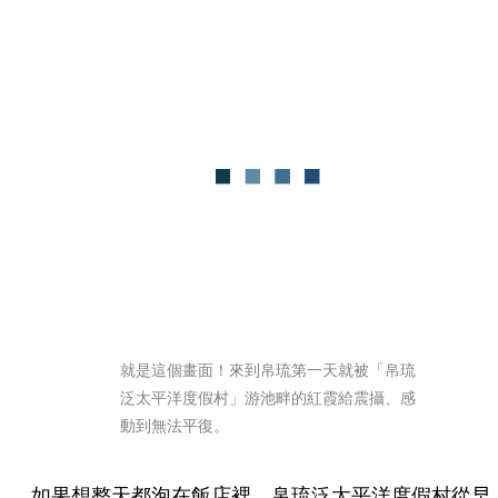
就是這個畫面！來到帛琉第一天就被「帛琉
泛太平洋度假村」游池畔的紅霞給震攝、感
動到無法平復。
如果想整天都泡在飯店裡，帛琉泛太平洋度假村從早