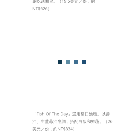
越吃越開胃。（19.5美元／份，約
NT$626）
「Fish Of The Day」選用當日漁獲。以醬
油、生薑蒜油烹調，搭配白飯和鮮蔬。（26
美元／份，約NT$834）