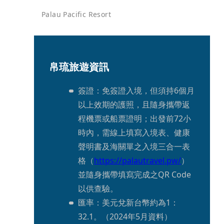
Palau Pacific Resort
帛琉旅遊資訊
簽證：免簽證入境，但須持6個月
以上效期的護照，且隨身攜帶返
程機票或船票證明；出發前72小
時內，需線上填寫入境表、健康
聲明書及海關單之入境三合一表
格（
https://palautravel.pw/
）
並隨身攜帶填寫完成之QR Code
以供查驗。
匯率：美元兌新台幣約為1：
32.1。（2024年5月資料）