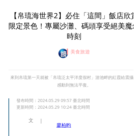
【帛琉海世界2】必住「這間」飯店欣
限定景色！專屬沙灘、碼頭享受絕美魔
時刻
美食旅遊
來到帛琉第一天就被「帛琉泛太平洋度假村」游池畔的紅霞給震攝
感動到無法平復。
發布時間：
2024.05.29 09:57
臺北時間
更新時間：
2024.05.29 10:24
臺北時間
文
廖柏昀