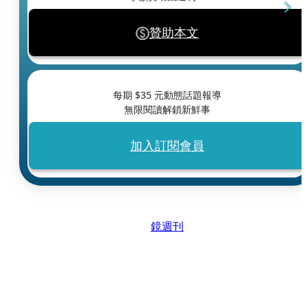
贊助本文
每期 $
35
元動態話題報導
無限閱讀解鎖新鮮事
加入訂閱會員
鏡週刊