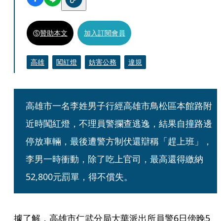
贊助本文
加入訂閱會員
高雄
闖紅燈
妨害公務
違規
高雄市一名李姓男子行經高雄市鳥松區本館路附
近時闖紅燈，不理員警攔查逃逸，結果自撞路邊
停放車輛，最後遭警方制伏還辯稱「趕上班」，
李男一時衝動，除了吃上官司，最高還得繳納
52,800元罰單，得不償失。
據了解，高雄市仁武分局大華派出所員警6日傍晚5