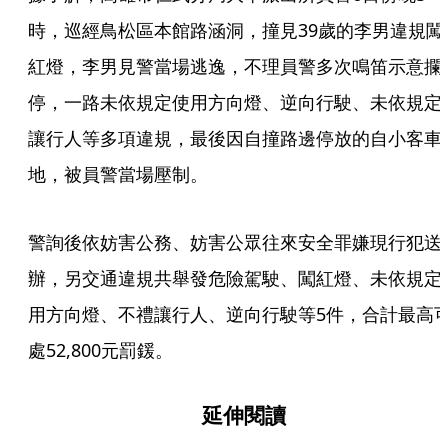
時，巡經鳥松區本館路涵洞，撞見39歲的李男違規闖
紅燈，李男見警當場逃逸，不理員警多次鳴笛示意攔
停，一路未依規定使用方向燈、逆向行駛、未依規定
讓行人等多項違規，最後因自撞路邊停放的自小客車
地，被員警當場壓制。
警詢後依妨害公務、妨害公眾往來安全罪嫌現行犯送
辦，另交通違規共舉發危險駕駛、闖紅燈、未依規定
用方向燈、不禮讓行人、逆向行駛等5件，合計最高
處52,800元罰鍰。
延伸閱讀