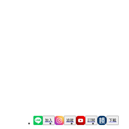
加入
追蹤
訂閱
下載