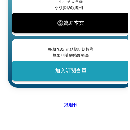
小心意大意義
小額贊助鏡週刊！
贊助本文
每期 $
35
元動態話題報導
無限閱讀解鎖新鮮事
加入訂閱會員
鏡週刊