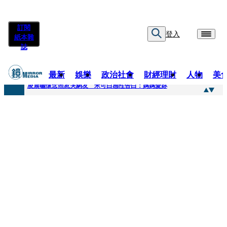
訂閱
登入
紙本雜
誌
最新
娛樂
政治社會
財經理財
人物
美
快訊
凌晨曬懷念照惹哭網友 米可白感性告白：媽媽愛妳
快訊
酸民質疑民進黨「是不是有她裸照？」 黃智賢3點回嗆獲網友讚爆
快訊
姜厚任「老牛找到嫩草」再談小24歲女友 揭七世情緣駁拐坑、暈船破財