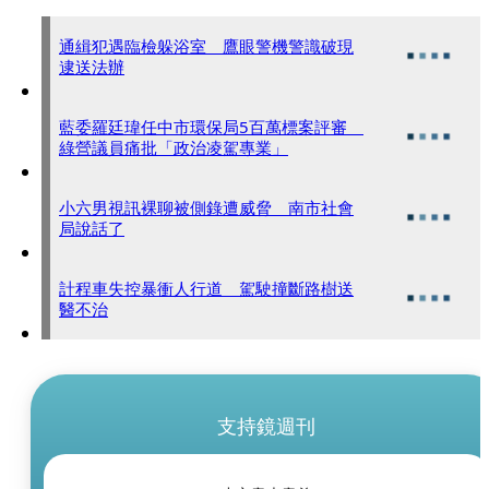
通緝犯遇臨檢躲浴室 鷹眼警機警識破現
逮送法辦
藍委羅廷瑋任中市環保局5百萬標案評審
綠營議員痛批「政治凌駕專業」
小六男視訊裸聊被側錄遭威脅 南市社會
局說話了
計程車失控暴衝人行道 駕駛撞斷路樹送
醫不治
支持鏡週刊