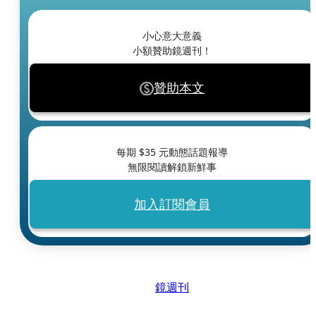
小心意大意義
小額贊助鏡週刊！
贊助本文
每期 $
35
元動態話題報導
無限閱讀解鎖新鮮事
加入訂閱會員
鏡週刊