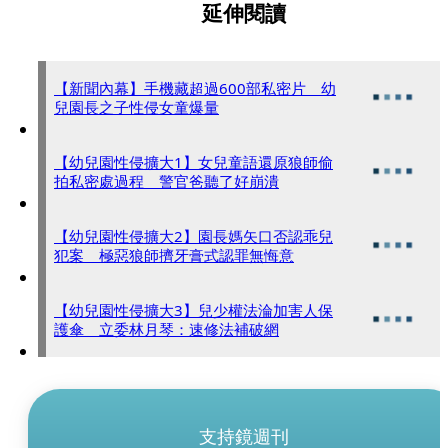
延伸閱讀
【新聞內幕】手機藏超過600部私密片 幼
兒園長之子性侵女童爆量
【幼兒園性侵擴大1】女兒童語還原狼師偷
拍私密處過程 警官爸聽了好崩潰
【幼兒園性侵擴大2】園長媽矢口否認乖兒
犯案 極惡狼師擠牙膏式認罪無悔意
【幼兒園性侵擴大3】兒少權法淪加害人保
護傘 立委林月琴：速修法補破網
支持鏡週刊