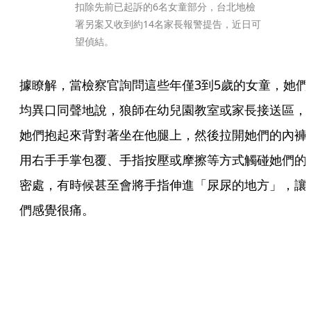
扣除先前已起訴的6名女童部分，台北地檢
署另案又收到約14名家長報警提告，近日可
望偵結。
據瞭解，當檢察官詢問這些年僅3到5歲的女童，她們
均異口同聲地說，狼師在幼兒園教室或家長接送區，
她們抱起來背對著坐在他腿上，然後拉開她們的內褲
用右手手掌包覆、手指按壓或摩擦等方式觸碰她們的
密處，有時候甚至會將手指伸進「尿尿的地方」，讓
們感覺很痛。