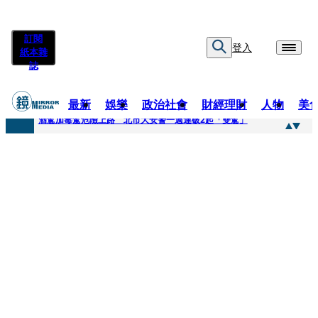
訂閱
登入
紙本雜
誌
最新
娛樂
政治社會
財經理財
人物
美
快訊
酒駕加毒駕危險上路 北市大安警一週連破2起「雙駕」
快訊
Ozone黃文廷、FEniX夏浦洋組「神隊友」 邱以太、林亭莉熱血狂奔殺青淚崩
快訊
AKIRA台北唱到一半突收兒子告白「爸爸I LOVE YOU」 驚喜林志玲同步曝光父親節「披薩蛋糕」