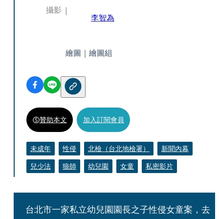
攝影
李智為
繪圖｜繪圖組
贊助本文
加入訂閱會員
未成年
性侵
北檢（台北地檢署）
新聞內幕
兒少法
狼師
幼兒園
女童
私密影片
台北市一家私立幼兒園園長之子性侵女童案，去