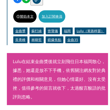
贊助本文
加入訂閱會員
金曲獎
蘇打綠
曾寶儀
福岡
Lulu（黃路梓茵）
吳青峰
林暐哲
鏡爆焦點
金曲35
Lulu在結束金曲獎後就立刻飛往日本福岡散心，
據悉，她還是放不下手機，依舊關注網友對於典
禮的評價和相關意見，但她心情還好、沒有太受
挫，值得參考的留言就收下，太過酸言酸語的批
評則忽略。