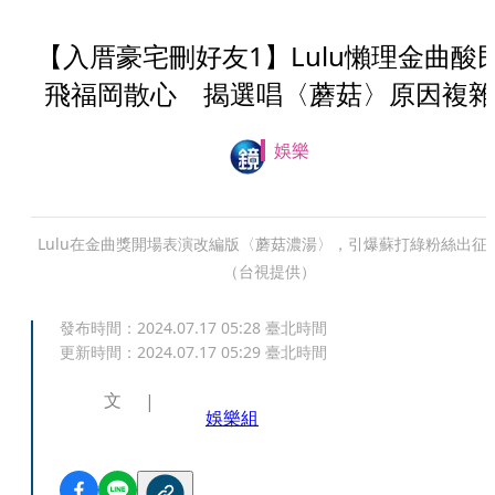
【入厝豪宅刪好友1】Lulu懶理金曲酸
飛福岡散心 揭選唱〈蘑菇〉原因複雜
娛樂
Lulu在金曲獎開場表演改編版〈蘑菇濃湯〉，引爆蘇打綠粉絲出征
（台視提供）
發布時間：
2024.07.17 05:28
臺北時間
更新時間：
2024.07.17 05:29
臺北時間
文
娛樂組