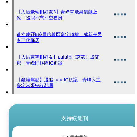
【入厝豪宅刪好友3】青峰單飛身價飆上
億 巡演不忘抽空看房
黃立成砸6億買信義區豪宅頂樓 成新光吳
家三代鄰居
【入厝豪宅刪好友】Lulu唱〈蘑菇〉成箭
靶 青峰悄移除IG追蹤
【鏡爆焦點】退追Lulu IG抗議 青峰入主
豪宅當張忠謀鄰居
支持鏡週刊