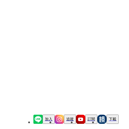
加入
追蹤
訂閱
下載