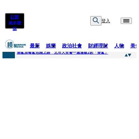
訂閱
登入
紙本雜
誌
最新
娛樂
政治社會
財經理財
人物
美
快訊
酒駕加毒駕危險上路 北市大安警一週連破2起「雙駕」
快訊
Ozone黃文廷、FEniX夏浦洋組「神隊友」 邱以太、林亭莉熱血狂奔殺青淚崩
快訊
AKIRA台北唱到一半突收兒子告白「爸爸I LOVE YOU」 驚喜林志玲同步曝光父親節「披薩蛋糕」