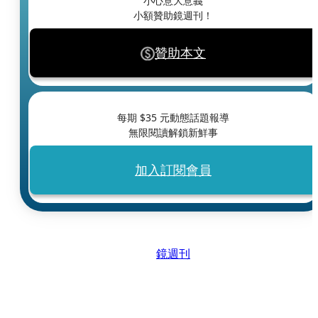
小心意大意義
小額贊助鏡週刊！
贊助本文
每期 $
35
元動態話題報導
無限閱讀解鎖新鮮事
加入訂閱會員
鏡週刊