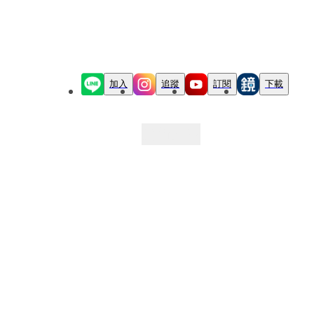
加入
追蹤
訂閱
下載
最新文章