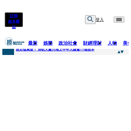
訂閱
登入
紙本雜
誌
最新
娛樂
政治社會
財經理財
人物
美
快訊
股后值萬金！ 滑軌大廠川湖上半年大賺逾11個股本
快訊
詐騙慈濟10億元佣金案 中院裁定女律師4人羈押禁見1人交保
快訊
國民黨控台糖董事「綠友友」點名陳其邁 高市府駁斥：毫無事實依據