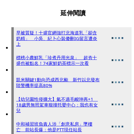
延伸閱讀
早被質疑！十盛官網強打北海道乳「卻含
奶精」 小吳、紀卜心裝傻刪IG留言遭炎
上
標榜小農鮮乳「珍煮丹用光泉」 超夯十
盛也被點名！74家鮮奶茶標示一次看
凱米關鍵1動向恐成西北颱 新竹以北發布
陸警機率提高80%
【幼兒園性侵擴大】氣不過毛畯珅再+1
18歲男無照駕車狠撞托嬰中心：我也有女
兒
中和補習班負責人涉「創意私房」墜樓
亡 前站長爆：他是PTT現任站長