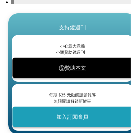
支持鏡週刊
小心意大意義
小額贊助鏡週刊！
贊助本文
每期 $
35
元動態話題報導
無限閱讀解鎖新鮮事
加入訂閱會員