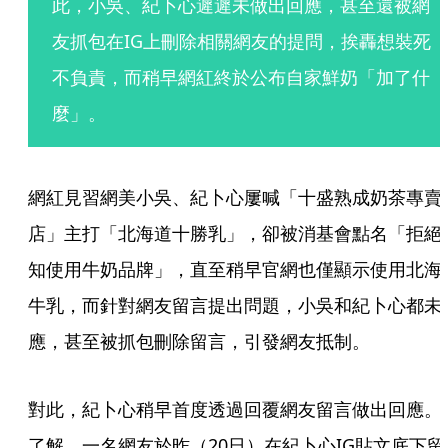
此，小吳、紀卜心遲遲未做出回應，甚至還被網
友抓包在IG上刪除相關網友的提問，挨轟想裝死
不負責，而稍早網紅終於公布自家鮮奶「加了什
麼」。
網紅見習網美小吳、紀卜心屢喊「十盛熟成奶茶專賣
店」主打「北海道十勝乳」，卻被消基會點名「拒絕
知使用牛奶品牌」，直至稍早官網也僅顯示使用北海
牛乳，而針對網友留言提出問題，小吳和紀卜心都未
應，甚至被抓包刪除留言，引發網友抵制。
對此，紀卜心稍早首度透過回覆網友留言做出回應。
了解，一名網友於昨（20日）在紀卜心IG貼文底下留