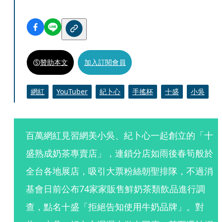
贊助本文
加入訂閱會員
網紅
YouTuber
紀卜心
手搖杯
十盛
小吳
百萬網紅見習網美小吳、紀卜心一起創立的「十
盛熟成奶茶專賣店」，連鎖分店如雨後春筍般於
全台各地展店，吸引大票粉絲朝聖排隊，不過消
基會日前公布74家家販售鮮奶茶類飲品進行調
查，點名十盛「拒絕告知使用牛奶品牌」。對