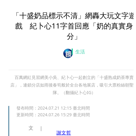
「十盛奶品標示不清」網轟大玩文字遊
戲 紀卜心11字首回應「奶的真實身
分」
生活
百萬網紅見習網美小吳、紀卜心一起創立的「十盛熟成奶茶專賣
店」，連鎖分店如雨後春筍般於全台各地展店，吸引大票粉絲朝聖
隊。（翻攝紀卜心IG）
發布時間：
2024.07.21 12:15
臺北時間
更新時間：
2024.07.26 15:29
臺北時間
文
謝文哲