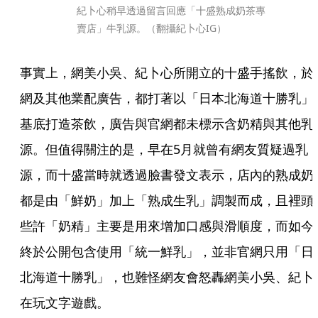
紀卜心稍早透過留言回應「十盛熟成奶茶專
賣店」牛乳源。（翻攝紀卜心IG）
事實上，網美小吳、紀卜心所開立的十盛手搖飲，於
網及其他業配廣告，都打著以「日本北海道十勝乳」
基底打造茶飲，廣告與官網都未標示含奶精與其他乳
源。但值得關注的是，早在5月就曾有網友質疑過乳
源，而十盛當時就透過臉書發文表示，店內的熟成奶
都是由「鮮奶」加上「熟成生乳」調製而成，且裡頭
些許「奶精」主要是用來增加口感與滑順度，而如今
終於公開包含使用「統一鮮乳」，並非官網只用「日
北海道十勝乳」，也難怪網友會怒轟網美小吳、紀卜
在玩文字遊戲。