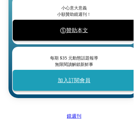
小心意大意義
小額贊助鏡週刊！
贊助本文
每期 $
35
元動態話題報導
無限閱讀解鎖新鮮事
加入訂閱會員
鏡週刊