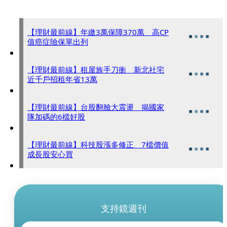
【理財最前線】年繳3萬保障370萬 高CP
值癌症險保單出列
【理財最前線】租屋族手刀衝 新北社宅
近千戶招租年省13萬
【理財最前線】台股翻臉大震盪 揭國家
隊加碼的6檔好股
【理財最前線】科技股漲多修正 7檔價值
成長股安心買
支持鏡週刊