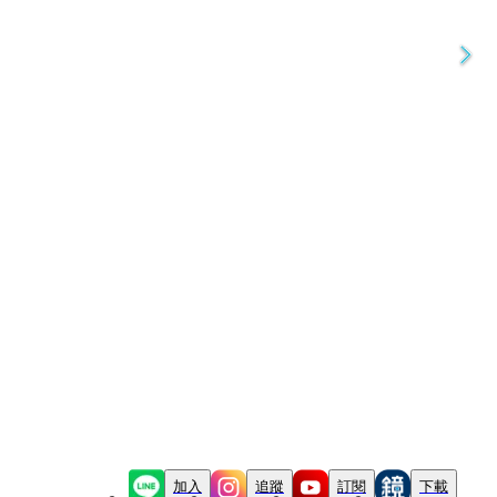
加入
追蹤
訂閱
下載