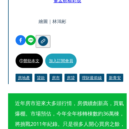
董孟航
楊彩成
繪圖｜林鴻彬
贊助本文
加入訂閱會員
房地產
貸款
房市
房貸
理財最前線
新青安
近年房市迎來大多頭行情，房價續創新高，買氣
爆棚。市場預估，今年全年移轉棟數約36萬棟，
將挑戰2011年紀錄。只是很多人開心買房之餘，