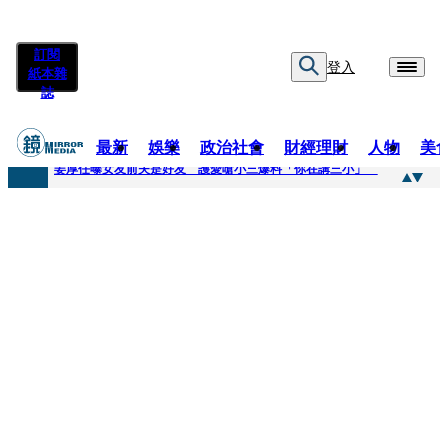
訂閱
登入
紙本雜
誌
最新
娛樂
政治社會
財經理財
人物
美
快訊
姜厚任曝女友前夫是好友 護愛嗆小三爆料「你在講三小」
快訊
劉畊宏將登《披荊斬棘》call周杰倫求救 周董「3字建議」他無奈：這不是健美比賽！
快訊
【台中戰局特輯】何欣純支持度暴增 藍營民調老劇本急救援