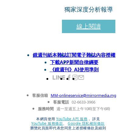
獨家深度分析報導
線上閱讀
鏡週刊紙本雜誌
訂閱電子雜誌
內容授權
下載APP
新聞自律綱要
《鏡週刊》AI使用準則
客服信箱
MM-onlineservice@mirrormedia.mg
客服電話
02-6633-3966
服務時間
週一至週五上午10時至下午6時
本網頁使用
YouTube API 服務
， 詳見
YouTube 服務條款
、
Google 隱私權與條款
瀏覽此頁面即代表您同意上述授權條款及細則