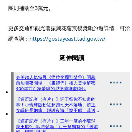
團則補助至3萬元。
更多交通部觀光署振興花蓮震後獎勵旅遊詳情，可洽
網查詢：
https://gostayeast.tad.gov.tw/
延伸閱讀
奇美超人氣特展《從拉斐爾到梵谷》閉幕
前加開夜間場 《畫師們》接力登場解密
400年前百家爭鳴的尼德蘭繪畫時代
【這群記者（有片）】迎王祭你不知道的
事！小琉球版粉紅超跑七天不落地、超正
女轎班覓姻緣、靜謐夜海「燒王船」恭送
王爺
【這群記者（有片）】三年一度的小琉球
燒王船9月即將登場！迎王祭獨有的「逡港
腳」場面超壯觀