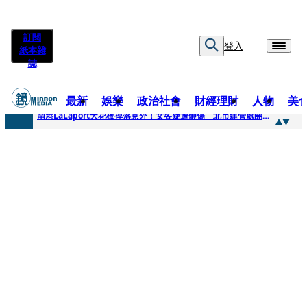
訂閱
登入
紙本雜
誌
最新
娛樂
政治社會
財經理財
人物
美
快訊
南港LaLaport天花板掉落意外！女客疑遭砸傷 北市建管處開罰30萬
快訊
川普又出招！多晶矽產品課15%關稅12月生效 經濟部回應了
快訊
美伊衝突要注意！ 台塑四寶7月營收齊揚股價抗跌