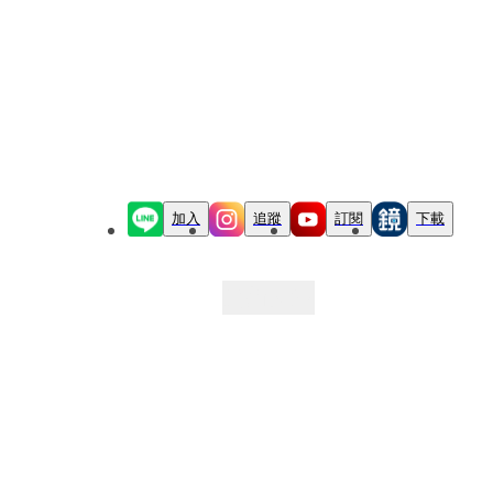
加入
追蹤
訂閱
下載
最新文章