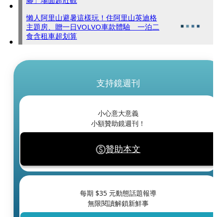
懶人阿里山避暑這樣玩！住阿里山英迪格
主題房、贈一日VOLVO車款體驗 一泊二
食含租車超划算
支持鏡週刊
小心意大意義
小額贊助鏡週刊！
贊助本文
每期 $
35
元動態話題報導
無限閱讀解鎖新鮮事