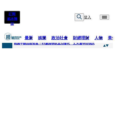
訂閱
登入
紙本雜
誌
最新
娛樂
政治社會
財經理財
人物
美
快訊
桃園平鎮凶殺命案！85歲婦倒臥血泊慘死 丈夫遭帶回偵訊
快訊
狠詐慈濟10.6億！神鬼律師陳昱瑄「親接機BNT抵台」 同框陳時中、張淑芬畫面曝光
快訊
邊看偶像邊拚韓國行 《2026 SBS歌謠大戰SUMMER》TVBS直播祭追星福利