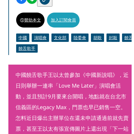
贊助本文
加入訂閱會員
中國
演唱會
文化部
陸委會
胡歌
封殺
饒舌
饒舌歌手
中國饒舌歌手王以太曾參加《中國新說唱》，近
日則舉辦一連串「Love Me Later」演唱會活
動，並且預計9月要來台開唱，地點就在台北市
信義區的Legacy Max，門票也早已銷售一空。
怎料近日爆出主辦單位在還未申請通過前就先賣
票，甚至王以太有張宣傳圖片上還出現「下一站