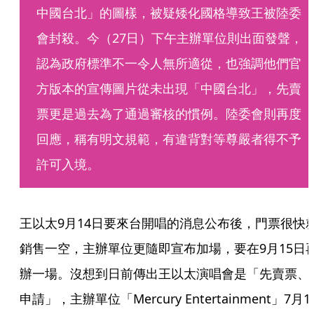
中國台北」的圖樣，被疑矮化國格導致王被陸委
會封殺。今（27日）下午主辦單位則出面發聲，
認為政府標準不一令人無所適從，也強調他們官
方版本的宣傳圖片從未出現「中國台北」，先賣
票更是過去為了通過審核的慣例。陸委會則再度
回應，稱有明文規範，有違背對等尊嚴者得不予
許可入境。
王以太9月14日要來台開唱的消息公布後，門票很快
銷售一空，主辦單位更隨即宣布加場，要在9月15日
辦一場。沒想到日前傳出王以太演唱會是「先賣票、
申請」，主辦單位「Mercury Entertainment」7月1