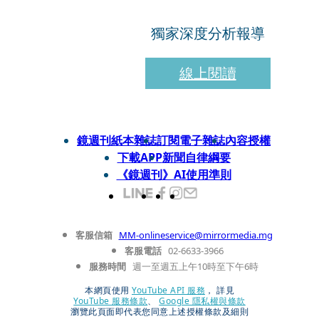
獨家深度分析報導
線上閱讀
鏡週刊紙本雜誌
訂閱電子雜誌
內容授權
下載APP
新聞自律綱要
《鏡週刊》AI使用準則
客服信箱
MM-onlineservice@mirrormedia.mg
客服電話
02-6633-3966
服務時間
週一至週五上午10時至下午6時
本網頁使用
YouTube API 服務
， 詳見
YouTube 服務條款
、
Google 隱私權與條款
瀏覽此頁面即代表您同意上述授權條款及細則