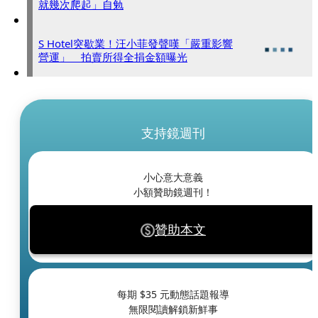
就幾次爬起」自勉
S Hotel突歇業！汪小菲發聲嘆「嚴重影響
營運」 拍賣所得全捐金額曝光
支持鏡週刊
小心意大意義
小額贊助鏡週刊！
贊助本文
每期 $
35
元動態話題報導
無限閱讀解鎖新鮮事