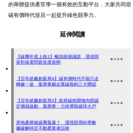
的舉辦提供產官學一個有效的互動平台，大家共同迎
碳有價時代並且一起提升綠色競爭力。
延伸閱讀
【碳費年底上路2】暢談能源議題 環境部
長對核電問題首度表態
【百年紙廠創新局4】碳有價時代不能只走
轉嫁一途 葉惠青籲企業碳脫鉤三大體認
【百年紙廠創新局3】政府碳稅開徵內部碳
定價就啟動 葉惠青：力拚屏除碳排大戶
房地產將掀碳費風暴？ 環境部用科學數
據破解特定不動產業者話術