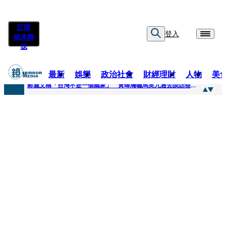
訂閱
登入
紙本雜
誌
最新
娛樂
政治社會
財經理財
人物
美
快訊
鄭麗文稱「台灣不是一個國家」 黃暐瀚曬馬英九過去談話狠打臉
快訊
質疑陳時中「若知情怎沒告知慈濟」 陳以信批：轉移毒油案關注
快訊
慈濟案爆金流疑點！驚見對話「多按1個0」匯4千萬…隔月才發現 律師看傻：貧窮限制想像