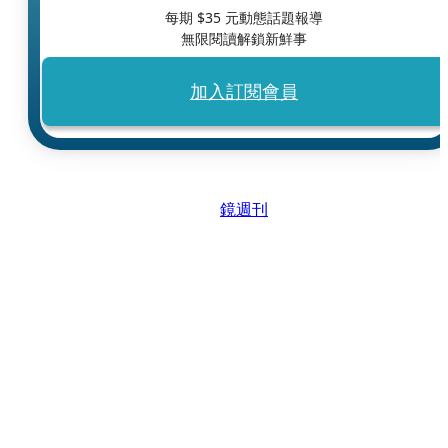
每期 $
35
元動態話題報導
無限閱讀解鎖新鮮事
加入訂閱會員
鏡週刊