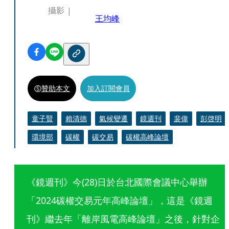
攝影
王均峰
贊助本文
加入訂閱會員
童子賢
賴清德
氣候變遷
鏡週刊
裴偉
彭啓明
環境部
碳權
碳交易
碳權高峰論壇
《鏡週刊》今(28)日於台北國際會議中心舉辦
「2024碳權交易元年高峰論壇」，這是《鏡週
刊》繼去年「離岸風電高峰論壇」之後，針對企