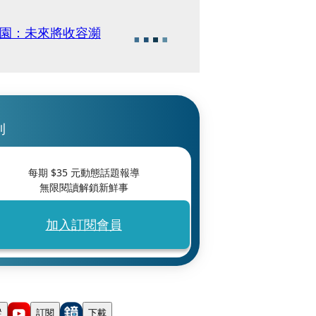
物園：未來將收容瀕
刊
每期 $
35
元動態話題報導
無限閱讀解鎖新鮮事
加入訂閱會員
蹤
訂閱
下載