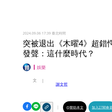
2024.09.06 17:39
臺北時間
突被退出《木曜4》超錯
發聲：這什麼時代？
娛樂
文
謝文哲
贊助本文
加入訂閱會