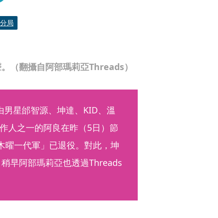
分局
。（翻攝自阿部瑪莉亞Threads）
，由男星邰智源、坤達、KID、溫
作人之一的阿良在昨（5日）節
「木曜一代軍」已退役。對此，坤
稍早阿部瑪莉亞也透過Threads