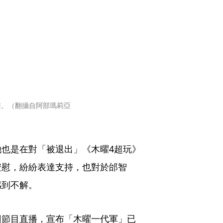
心聲。（翻攝自阿部瑪莉亞
也是在對「被退出」《木曜4超玩》
安慰，紛紛表達支持，也對於邰智
感到不解。
回節目直播，宣布「木曜一代軍」已