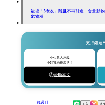
最後「3老友」離世不再引進 台北動
危物種
支持鏡週
小心意大意義
小額贊助鏡週刊！
贊助本文
鏡週刊
加入
追