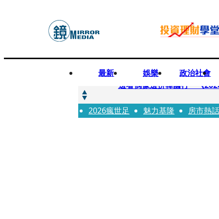
最新
娛樂
政治社會
快訊
邊看偶像邊拚韓國行 《2026
2026瘋世足
快訊
魅力基隆
房市熱
代誌大條火急跳船？ 宏碁派
快訊
一句「請回去坐好」 特教生