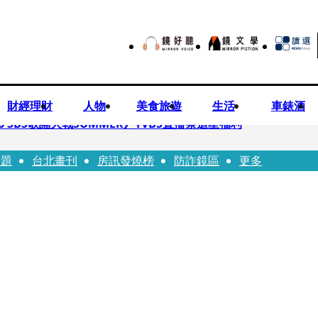
財經理財
人物
美食旅遊
生活
車錶酒
 SBS歌謠大戰SUMMER》TVBS直播祭追星福利
話題
台北畫刊
房訊發燒榜
防詐鏡區
更多
任李文詳接掌兆基屋管2天就喊撤出！
持斷掃把戳女代課老師眼睛大失血近失明