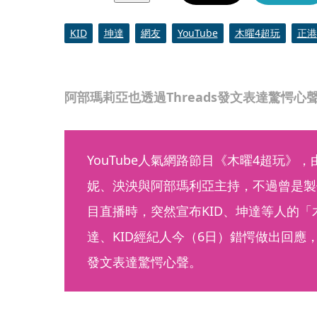
KID
坤達
網友
YouTube
木曜4超玩
正港
阿部瑪莉亞也透過Threads發文表達驚愕心聲
YouTube人氣網路節目《木曜4超玩》
妮、泱泱與阿部瑪利亞主持，不過曾是製
目直播時，突然宣布KID、坤達等人的
達、KID經紀人今（6日）錯愕做出回應，
發文表達驚愕心聲。