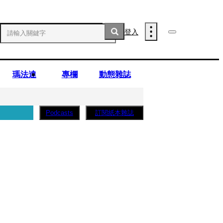
登入
瑪法達
專欄
動態雜誌
訂閱紙本雜誌
Podcasts