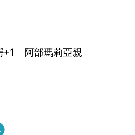
愕+1 阿部瑪莉亞親
員