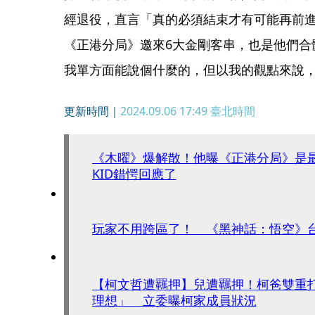
經退役，直言「真的必須結束才有可能再前
《正港分局》邀來6大金剛客串，也是他們合
我單方面能說個什麼的，但以我的觀點來說
更新時間｜
2024.09.06 17:49
臺北時間
《木曜》爆解散！他曝《正港分局》是
KID錯愕回應了
玩家不用跨區了！ 《黑神話：悟空》
【柯文哲遭羈押】兒遭羈押！柯爸雙重
理想」 立委曝柯家成員狀況