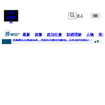
訂閱
登入
紙本雜
誌
最新
娛樂
政治社會
財經理財
人物
美
快訊
吳建豪生日願望成真 周渝民苦練吉他獻唱、言承旭阿信暖心祝福
快訊
42歲情色片女星宣布閃嫁「前職棒投手」！ 她甜讚老公「投球速度快」：擄獲我的心
快訊
WEST.一日宣布2人結婚 濱田崇裕、重岡大毅同日報喜 7人團已有4人結婚