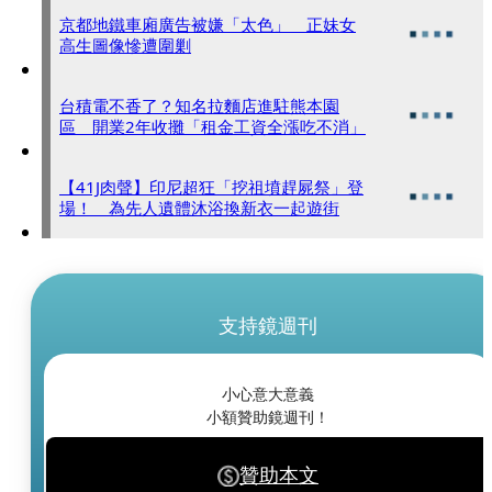
京都地鐵車廂廣告被嫌「太色」 正妹女
高生圖像慘遭圍剿
台積電不香了？知名拉麵店進駐熊本園
區 開業2年收攤「租金工資全漲吃不消」
【41J肉聲】印尼超狂「挖祖墳趕屍祭」登
場！ 為先人遺體沐浴換新衣一起遊街
支持鏡週刊
小心意大意義
小額贊助鏡週刊！
贊助本文