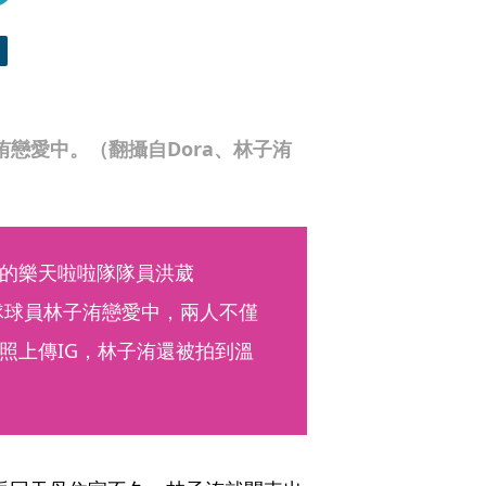
洧戀愛中。（翻攝自Dora、林子洧
的樂天啦啦隊隊員洪葳
隊球員林子洧戀愛中，兩人不僅
照上傳IG，林子洧還被拍到溫