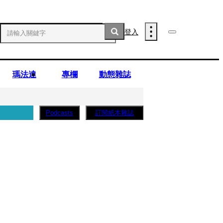
登入
瑪法達
專欄
動態雜誌
訂閱紙本雜誌
Podcasts