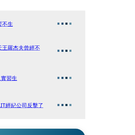
暫不生
天王羅杰夫曾經不
軌實習生
LLIT經紀公司反擊了