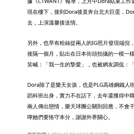
據《CTWANT》報導，上月中Dora結束
現在樓下，接到Dora後直奔台北大巨蛋，D
去，上演溫馨接送情。
另外，也早有粉絲從兩人的IG照片發現端倪
後隔一個月，貼出在日本街頭拍攝的一模一樣
笑喊：「我一生的摯愛」，也被網友調侃：「是
Dora除了是樂天女孩，也是PLG高雄鋼鐵
蹈科班出身，實力不在話下，去年還獲得中
兩人傳出戀情，樂天球團公關則回應，不會
嚀她們要恪守本分，謝謝外界關心。