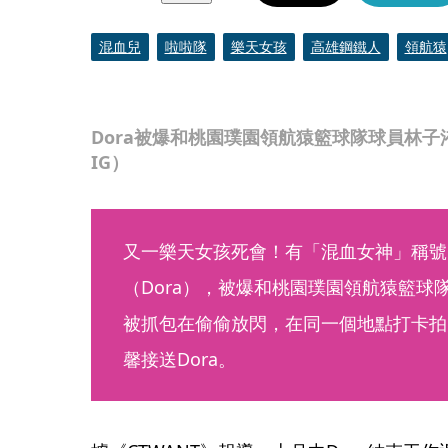
混血兒
啦啦隊
樂天女孩
高雄鋼鐵人
領航猿
Dora被爆和桃園璞園領航猿籃球隊球員林子
IG）
又一樂天女孩死會！有「混血女神」稱號
（Dora），被爆和桃園璞園領航猿籃球
被抓包在偷偷放閃，在同一個地點打卡拍
馨接送Dora。