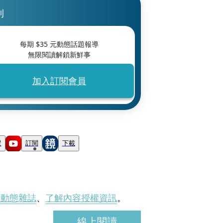
刊
每期 $
35
元動態話題報導
無限閱讀解鎖新鮮事
加入訂閱會員
蹤
訂閱
下載
刊動態雜誌
、
了解內容授權資訊
。
線上閱讀