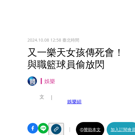
2024.10.08 12:58
臺北時間
又一樂天女孩傳死會！ 
與職籃球員偷放閃
娛樂
文
娛樂組
贊助本文
加入訂閱會