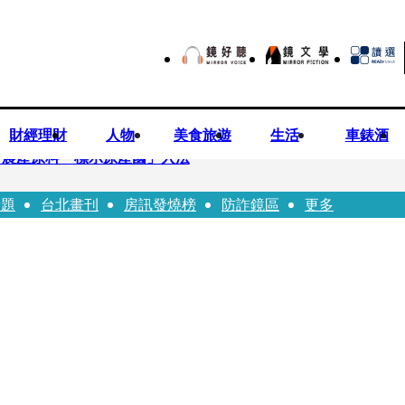
財經理財
人物
美食旅遊
生活
車錶酒
持農產原料「標示原產國」入法
話題
台北畫刊
房訊發燒榜
防詐鏡區
更多
市小吃店把簽名塗掉 沈伯洋：舉雙手贊成
一品牌 唐綺陽1秒帶入星座世界