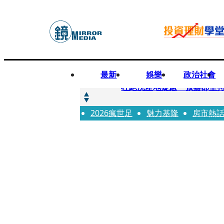
最新
娛樂
政治社會
快訊
杜絕洗產地疑慮 張嘉郡堅
2026瘋世足
快訊
魅力基隆
房市熱
「簽名牆變戰場！」饒河夜
快訊
一起往好命路出發1／占星第