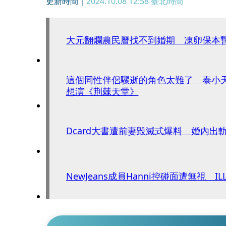
更新時間｜
2024.10.08 12:58
臺北時間
大元翻爛農民曆找不到婚期 凍卵保本
這個同性伴侶驟逝的角色太難了 泰小
想演《荆棘天堂》
Dcard大書遭前妻毀滅式爆料 婚內出
NewJeans成員Hanni控碰面遭無視 I