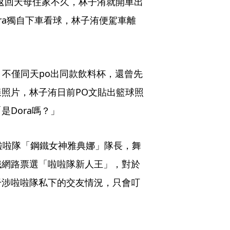
工作返回天母住家不久，林子洧就開車出
ora獨自下車看球，林子洧便駕車離
，不僅同天po出同款飲料杯，還曾先
照片，林子洧日前PO文貼出籃球照
Dora嗎？」
人啦啦隊「鋼鐵女神雅典娜」隊長，舞
職網路票選「啦啦隊新人王」，對於
干涉啦啦隊私下的交友情況，只會叮