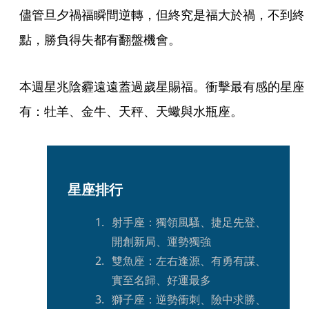
儘管旦夕禍福瞬間逆轉，但終究是福大於禍，不到終
點，勝負得失都有翻盤機會。
本週星兆陰霾遠遠蓋過歲星賜福。衝擊最有感的星座
有：牡羊、金牛、天秤、天蠍與水瓶座。
星座排行
射手座：獨領風騷、捷足先登、
開創新局、運勢獨強
雙魚座：左右逢源、有勇有謀、
實至名歸、好運最多
獅子座：逆勢衝刺、險中求勝、