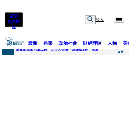
訂閱
登入
紙本雜
誌
最新
娛樂
政治社會
財經理財
人物
美
快訊
酒駕加毒駕危險上路 北市大安警一週連破2起「雙駕」
快訊
Ozone黃文廷、FEniX夏浦洋組「神隊友」 邱以太、林亭莉熱血狂奔殺青淚崩
快訊
AKIRA台北唱到一半突收兒子告白「爸爸I LOVE YOU」 驚喜林志玲同步曝光父親節「披薩蛋糕」