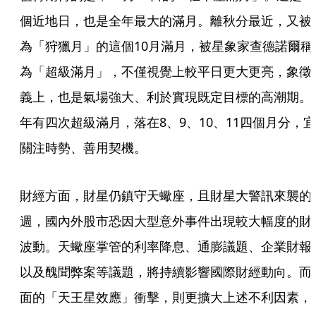
個近地日，也是全年最大的滿月。離秋分最近，又被
為「狩獵月」的這個10月滿月，被星象家查德諾爾稱
為「超級滿月」，不僅視覺上較平日更大更亮，象徵
義上，也是氣場強大、利於實現既定目標的高潮期。
年有四次超級滿月，落在8、9、10、11四個月分，宜
關注時勢、善用契機。
財經方面，財星仍鎮守天蠍座，且財星大警訊來襲的
週，國內外股市恐因大型意外事件出現較大幅度的財
波動。天蠍座掌管的利率降息、通膨議題、企業財報
以及醜聞弊案等議題，將持續影響國際財經動向。而
面的「天王星效應」衝擊，則更擴大上述不利因素，