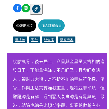
贊助本文
加入訂閱會員
瑪法達
運勢
雙魚座
星座專家
脫胎換骨，後來居上。命星與金星呈大吉相的這
段日子，正能量滿滿，不只旺己，且帶旺身邊
人，帶財力大增，是不折不扣的幸運符化身。儘
管工作與生活其實滿載重量，過程並非平順，但
難題總是有解，遇到惡人衰事總是有驚無險，最
終，結論也總是比預期樂觀。事業越做越有心