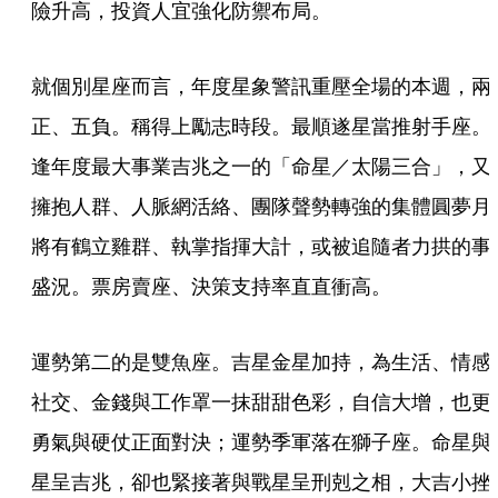
險升高，投資人宜強化防禦布局。
就個別星座而言，年度星象警訊重壓全場的本週，兩
正、五負。稱得上勵志時段。最順遂星當推射手座。
逢年度最大事業吉兆之一的「命星／太陽三合」，又
擁抱人群、人脈網活絡、團隊聲勢轉強的集體圓夢月
將有鶴立雞群、執掌指揮大計，或被追隨者力拱的事
盛況。票房賣座、決策支持率直直衝高。
運勢第二的是雙魚座。吉星金星加持，為生活、情感
社交、金錢與工作罩一抹甜甜色彩，自信大增，也更
勇氣與硬仗正面對決；運勢季軍落在獅子座。命星與
星呈吉兆，卻也緊接著與戰星呈刑剋之相，大吉小挫