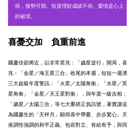
得，後勢可期。投資理財成績不俗。愛情是心上
的祕境。
喜憂交加　負重前進
國慶佳節將近，以非常星兆：「歲星逆行」開局，喜
兆：「金星／海王星三合」收尾的本週，短短一週湧
三大超級年度警訊：「火星／太陽角衝」「水星／冥
星角衝」「金星／天王星對衝」，與年度一級吉相：
「歲星／太陽三合」等七大重磅正負訊號，著實讓這
為國慶生的「天秤月」顯得喜中帶憂、步步驚心。天
座調性強調的和平正義、包容對立、有給有予，與同