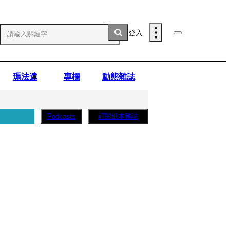
登入
瑪法達
專欄
動態雜誌
訂閱紙本雜誌
Podcasts