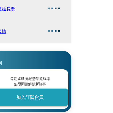
進延長賽
樣情
刊
每期 $
35
元動態話題報導
無限閱讀解鎖新鮮事
加入訂閱會員