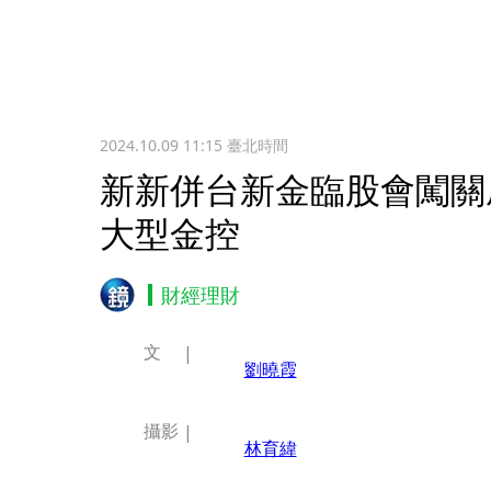
2024.10.09 11:15
臺北時間
新新併台新金臨股會闖關
大型金控
財經理財
文
劉曉霞
攝影
林育緯