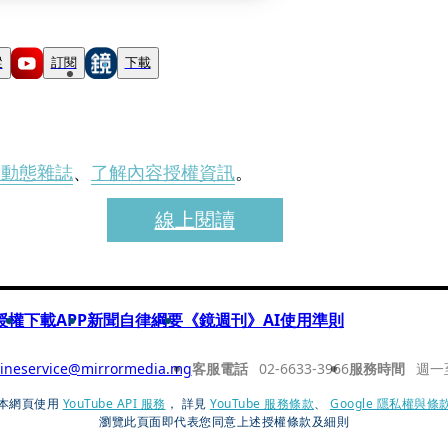
蹤
訂閱
下載
刊動態雜誌
、
了解內容授權資訊
。
線上閱讀
授權
下載APP
新聞自律綱要
《鏡週刊》AI使用準則
ineservice@mirrormedia.mg
客服電話
02-6633-3966
服務時間
週一
本網頁使用
YouTube API 服務
， 詳見
YouTube 服務條款
、
Google 隱私權與條
瀏覽此頁面即代表您同意上述授權條款及細則