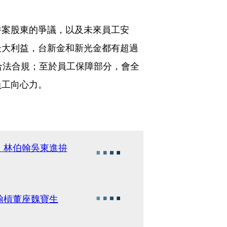
併案股東的爭議，以及未來員工安
最大利益，台新金和新光金都有超過
合法合規；至於員工保障部分，會全
員工向心力。
 林伯翰吳東進拚
翰槓董座魏寶生