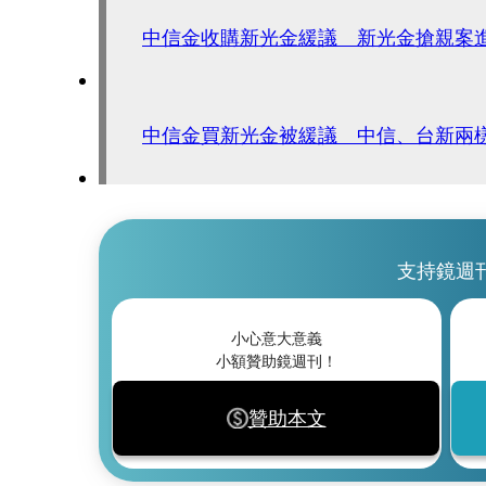
中信金收購新光金緩議 新光金搶親案
中信金買新光金被緩議 中信、台新兩
支持鏡週
小心意大意義
小額贊助鏡週刊！
贊助本文