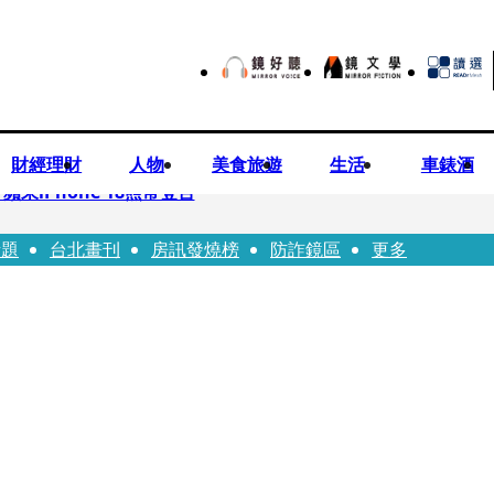
財經理財
人物
美食旅遊
生活
車錶酒
果iPhone 18照常登台
話題
台北畫刊
房訊發燒榜
防詐鏡區
更多
先鬼》回桃影娘家 《長安的荔枝》桃影加映一票難求
Bloodline》進軍多倫多 柯林法洛姊弟相挺