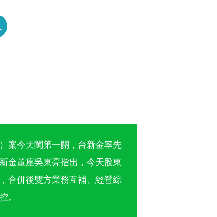
員
。
）案今天闖第一關，台新金率先
新金董座吳東亮指出，今天股東
，合併後雙方業務互補、經營綜
控。