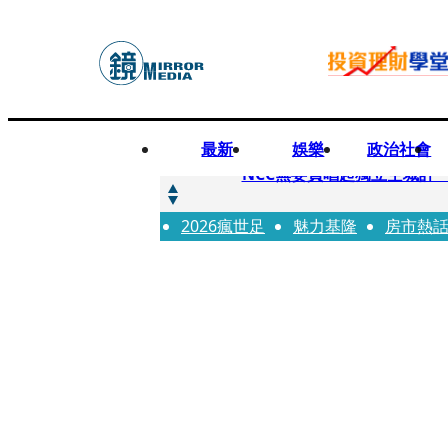
最新
娛樂
政治社會
快訊
NCC無委員唱起獨立空城計 蘋
2026瘋世足
快訊
魅力基隆
房市熱
六強片齊聚桃影 小薰《祖
快訊
8年磨一劍 陳法拉自編自導《