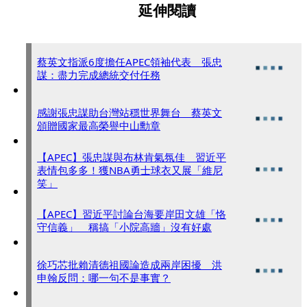
延伸閱讀
蔡英文指派6度擔任APEC領袖代表 張忠
謀：盡力完成總統交付任務
感謝張忠謀助台灣站穩世界舞台 蔡英文
頒贈國家最高榮譽中山勳章
【APEC】張忠謀與布林肯氣氛佳 習近平
表情包多多！獲NBA勇士球衣又展「維尼
笑」
【APEC】習近平討論台海要岸田文雄「恪
守信義」 稱搞「小院高牆」沒有好處
徐巧芯批賴清德祖國論造成兩岸困擾 洪
申翰反問：哪一句不是事實？