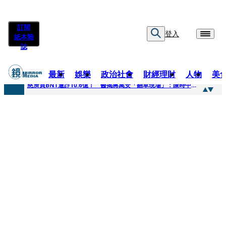
訂閱
登入
紙本雜
誌
最新
娛樂
政治社會
財經理財
人物
美
快訊
慈濟買BNT遭詐10.6億！ 醫揭蔣萬安「翻車現場」：陳時中當年是阻止被騙
快訊
慈濟挨詐十億／跟陳時中道歉？ 蔣萬安嗆：當時政府買夠疫苗民間就不用採購
快訊
員工建文陪睡機場爆紅！狂接20業配 Joeman幫算「買房頭期款」驚喊：換作我也想離職