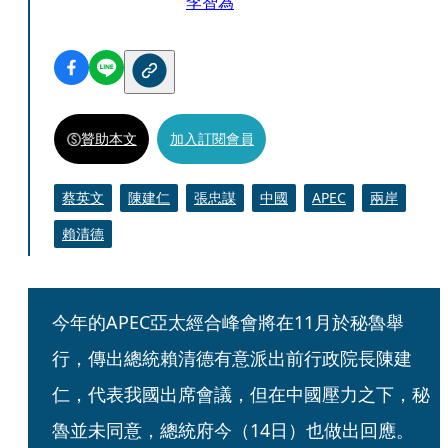
李智為
贊助本文
加入訂閱會員
蔡英文
陳建仁
張忠謀
中國
APEC
兩岸
賴清德
今年的APEC亞太經合峰會將在11月於秘魯舉
行，傳出總統賴清德有意派出前行政院長陳建
仁，代表我國出席會議，但在中國壓力之下，秘
魯並未同意，總統府今（14日）也做出回應。