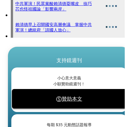
中共軍演！民眾黨酸賴清德耍嘴皮 徐巧
芯也怪祖國論「影響兩岸」
賴清德早上召開國安高層會議 掌握中共
軍演！總統府「請國人放心」
支持鏡週刊
小心意大意義
小額贊助鏡週刊！
贊助本文
每期 $
35
元動態話題報導