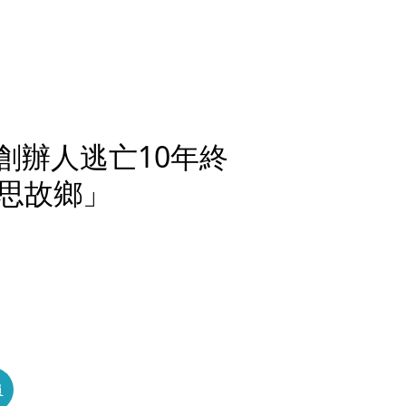
2創辦人逃亡10年終
思故鄉」
員