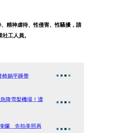
待、精神虐待、性侵害、性騷擾，請
專業社工人員。
發椅躺平睡覺
人急降雪梨機場！濃
車撞爛 先拍美照再