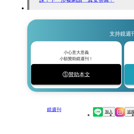
支持鏡週
小心意大意義
小額贊助鏡週刊！
贊助本文
鏡週刊
加入
追