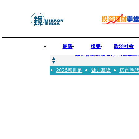
最新
娛樂
政治社會
快訊
賴密會工商領袖1／官邸聽工
2026瘋世足
快訊
魅力基隆
房市熱
台中女師遭特教生刺傷右眼
快訊
姜厚任女友用舊姓嫁過人 交