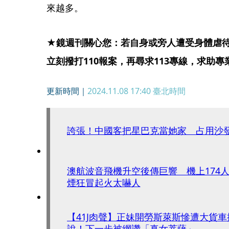
來越多。
★鏡週刊關心您：若自身或旁人遭受身體虐
立刻撥打110報案，再尋求113專線，求助
更新時間｜
2024.11.08 17:40
臺北時間
誇張！中國客把星巴克當她家 占用沙
澳航波音飛機升空後傳巨響 機上174
煙狂冒起火太嚇人
【41J肉聲】正妹開勞斯萊斯慘遭大貨
說！下一步被網讚「真女菩薩」