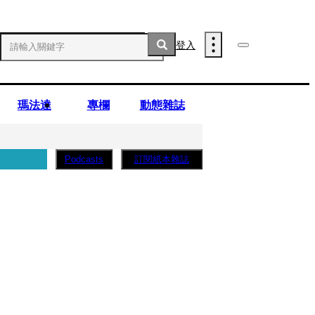
登入
瑪法達
專欄
動態雜誌
訂閱紙本雜誌
Podcasts