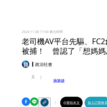
2024.11.08 17:40
臺北時間
老司機AV平台先驅、FC
被捕！ 曾認了「想媽媽
政治社會
文
施旖婕
贊助本文
加入訂閱會