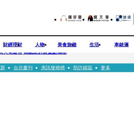
財經理財
人物
美食旅遊
生活
車錶酒
商大佬建言 賴總統對談重點揭秘
話題
台北畫刊
房訊發燒榜
防詐鏡區
更多
恐失明 工會籲檢討校安破口：老師不是肉身盾牌
往「農業處前夫」3個月就閃婚