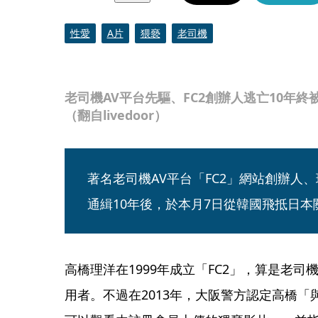
性愛
A片
猥褻
老司機
老司機AV平台先驅、FC2創辦人逃亡10年
（翻自livedoor）
著名老司機AV平台「FC2」網站創辦人
通緝10年後，於本月7日從韓國飛抵日
高橋理洋在1999年成立「FC2」，算是老司
用者。不過在2013年，大阪警方認定高橋