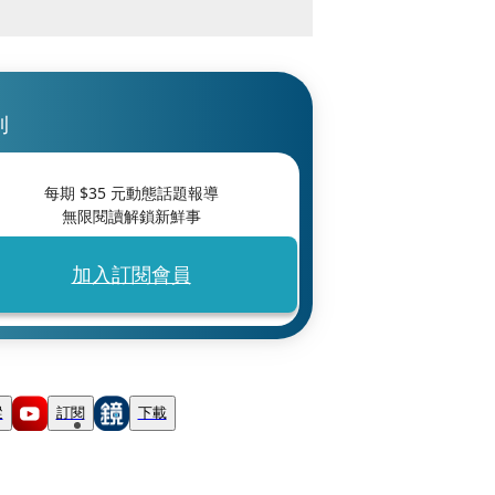
刊
每期 $
35
元動態話題報導
無限閱讀解鎖新鮮事
加入訂閱會員
蹤
訂閱
下載