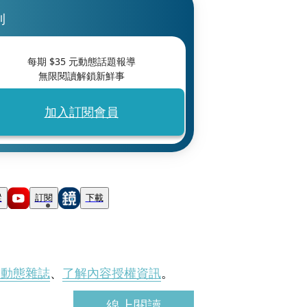
刊
每期 $
35
元動態話題報導
無限閱讀解鎖新鮮事
加入訂閱會員
蹤
訂閱
下載
刊動態雜誌
、
了解內容授權資訊
。
線上閱讀