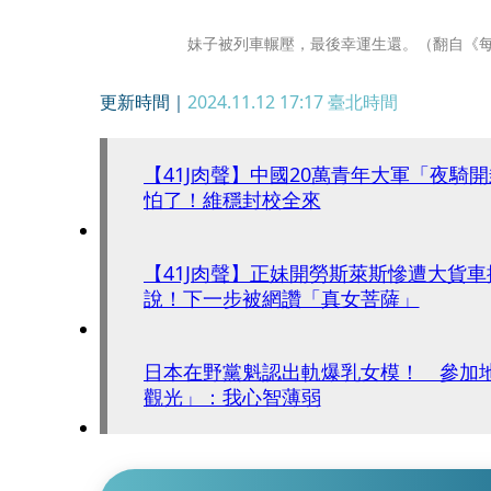
妹子被列車輾壓，最後幸運生還。（翻自《
更新時間｜
2024.11.12 17:17
臺北時間
【41J肉聲】中國20萬青年大軍「夜騎
怕了！維穩封校全來
【41J肉聲】正妹開勞斯萊斯慘遭大貨
說！下一步被網讚「真女菩薩」
日本在野黨魁認出軌爆乳女模！ 參加
觀光」：我心智薄弱