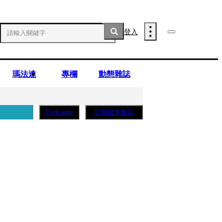
登入
瑪法達
專欄
動態雜誌
訂閱紙本雜誌
Podcasts