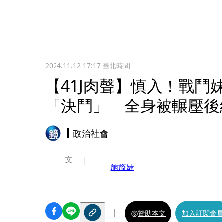
2024.11.12 17:17
臺北時間
【41J肉聲】慎入！戰鬥
「決鬥」 全身被輾壓後
政治社會
文
施旖婕
贊助本文
加入訂閱會