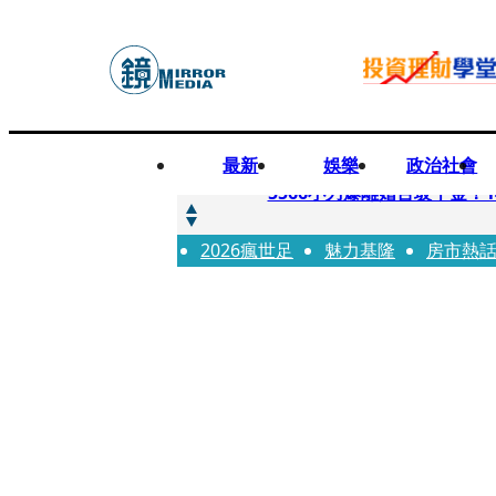
最新
娛樂
政治社會
快訊
5566小刀爆離婚台玻千金
2026瘋世足
快訊
魅力基隆
房市熱
徐莉玲喪子劇變／徐莉玲「
快訊
醫美偷拍案無影像網紅律師仍