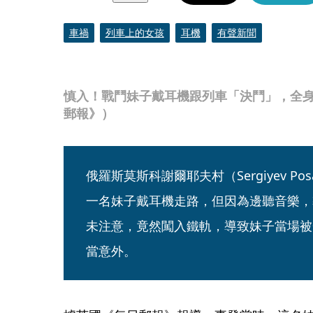
車禍
列車上的女孩
耳機
有聲新聞
慎入！戰鬥妹子戴耳機跟列車「決鬥」，全
郵報》）
俄羅斯莫斯科謝爾耶夫村（Sergiyev P
一名妹子戴耳機走路，但因為邊聽音樂，
未注意，竟然闖入鐵軌，導致妹子當場被
當意外。