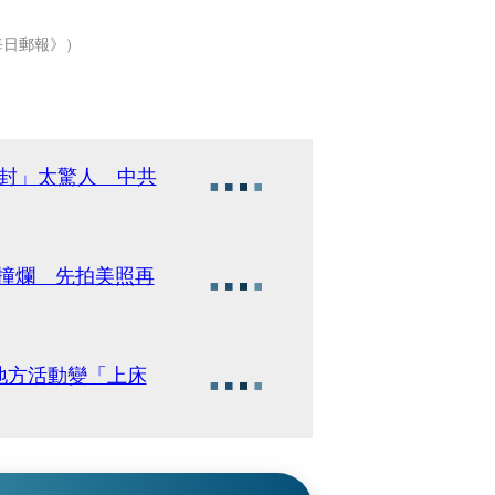
每日郵報》）
開封」太驚人 中共
車撞爛 先拍美照再
地方活動變「上床