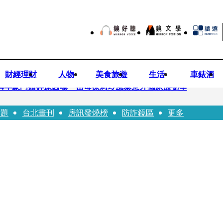
財經理財
人物
美食旅遊
生活
車錶酒
！14年豪門婚碎原因曝 岳母徐莉玲風暴意外揭家族祕辛
話題
台北畫刊
房訊發燒榜
防詐鏡區
更多
巨大哀傷足不出戶」 解密長子身世
喊提告 學者：須具備侵權要件