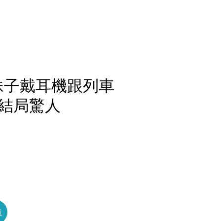
妹子戴耳機跟列車
結局驚人
員