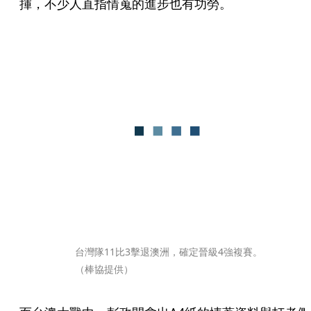
揮，不少人直指情蒐的進步也有功勞。
台灣隊11比3擊退澳洲，確定晉級4強複賽。
（棒協提供）