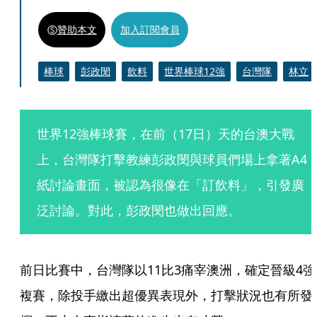
贊助本文
加入訂閱會員
棒球
彭政閔
飲料
世界棒球12強
台灣隊
林立
世界12強棒球賽，在前（17日）天的台澳大戰
上，台灣隊打擊教練彭政閔與球員們場上拿著A4
紙討論畫面，被認為很像在「訂飲料」，引發廣
泛討論。對此，彭政閔也做出回應。
前日比賽中，台灣隊以11比3痛宰澳洲，確定晉級4強
複賽，除投手繳出超優異表現外，打擊狀況也有所發