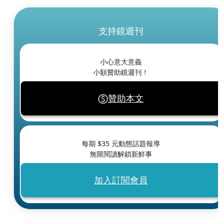
支持鏡週刊
小心意大意義
小額贊助鏡週刊！
贊助本文
每期 $
35
元動態話題報導
無限閱讀解鎖新鮮事
加入訂閱會員