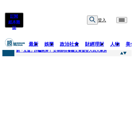
訂閱
登入
紙本雜
誌
最新
娛樂
政治社會
財經理財
人物
美
快訊
創「互道」詐騙慈濟！ 女律師供養義父黃金全入四大庫房
快訊
前時力黨魁表態「反對刪公視預算」 盼在野三思：改凍結處理受質疑項目
快訊
六強片齊聚桃影 小薰《祖先鬼》回桃影娘家 《長安的荔枝》桃影加映一票難求