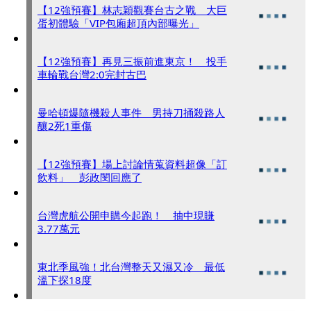
【12強預賽】林志穎觀賽台古之戰 大巨
蛋初體驗「VIP包廂超頂內部曝光」
【12強預賽】再見三振前進東京！ 投手
車輪戰台灣2:0完封古巴
曼哈頓爆隨機殺人事件 男持刀捅殺路人
釀2死1重傷
【12強預賽】場上討論情蒐資料超像「訂
飲料」 彭政閔回應了
台灣虎航公開申購今起跑！ 抽中現賺
3.77萬元
東北季風強！北台灣整天又濕又冷 最低
溫下探18度