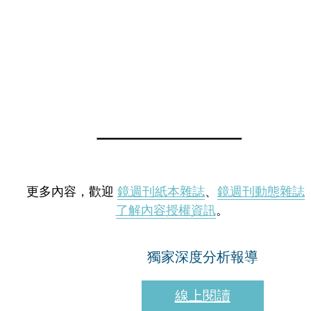
更多內容，歡迎
鏡週刊紙本雜誌
、
鏡週刊動態雜誌
了解內容授權資訊
。
獨家深度分析報導
線上閱讀