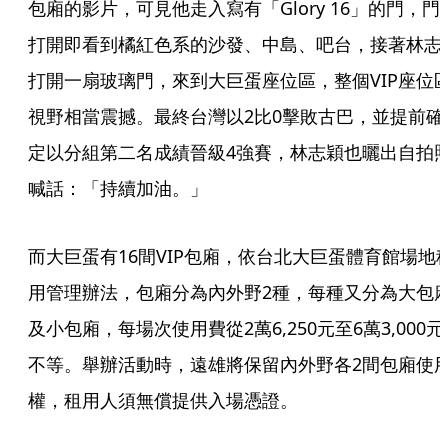
包廂的影片，可見他走入寫有「Glory 16」的門，門
打開即看到橘紅色系的沙發、中島、吧台，接著林志
打開一扇玻璃門，來到大巨蛋座位區，整個VIP座位
視野相當震撼。最終台灣以2比0擊敗古巴，並提前確
定以分組第二名成績晉級4強賽，林志穎也曬出自拍
喊話：「持續加油。」
而大巨蛋有16間VIP包廂，依台北大巨蛋體育館場地
用管理辦法，包廂分為內外野2種，每種又分為大包
及小包廂，每場次使用費從2萬6,250元至6萬3,000元
不等。舉辦活動時，遠雄將保留內外野各2間包廂使
權，租用人須無償提供入場憑證。