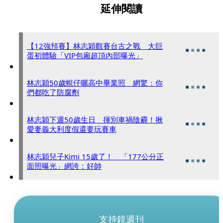
延伸閱讀
【12強預賽】林志穎觀賽台古之戰 大巨
蛋初體驗「VIP包廂超頂內部曝光」
林志穎50歲蜆仔曬高中畢業照 網驚：你
們都吃了防腐劑
林志穎下週50歲生日 揮別車禍陰霾！揪
愛妻義大利度假還要玩賽車
林志穎兒子Kimi 15歲了！ 「177公分正
面照曝光」網誇：好帥
支持鏡週刊