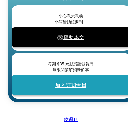
小心意大意義
小額贊助鏡週刊！
贊助本文
每期 $
35
元動態話題報導
無限閱讀解鎖新鮮事
加入訂閱會員
鏡週刊