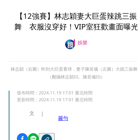
【12強賽】林志穎妻大巨蛋辣跳三振
舞 衣服沒穿好！VIP室狂歡畫面曝光
娛樂
林志穎（右圖）昨到大巨蛋看球，妻子陳若儀（左圖）大跳三振舞
（翻攝林志穎IG、陳若儀IG）
發布時間：
2024.11.19 17:01
臺北時間
更新時間：
2024.11.19 17:01
臺北時間
文
羅勻