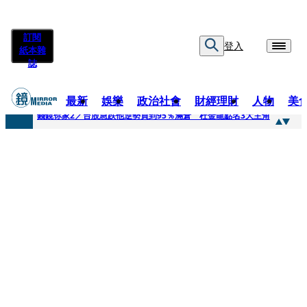
訂閱
登入
紙本雜
誌
最新
娛樂
政治社會
財經理財
人物
美
快訊
錢鏡你家2／台股急跌他逆勢買到95％滿倉 杜金龍點名3大主角
快訊
八月寵物月 寵物食品大廠偕獸醫師提醒飼主四大照護誤區
快訊
97萬粉絲料理網紅驚傳病逝！ 團隊發文證實：肥大叔8/5離開了