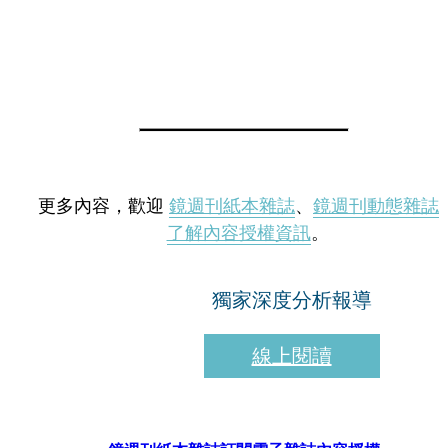
更多內容，歡迎
鏡週刊紙本雜誌
、
鏡週刊動態雜誌
了解內容授權資訊
。
獨家深度分析報導
線上閱讀