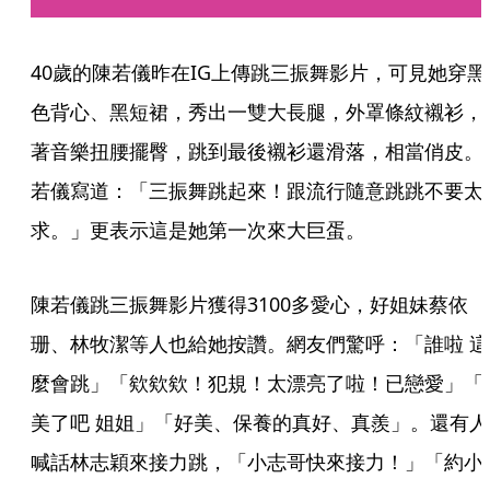
40歲的陳若儀昨在IG上傳跳三振舞影片，可見她穿黑
色背心、黑短裙，秀出一雙大長腿，外罩條紋襯衫，
著音樂扭腰擺臀，跳到最後襯衫還滑落，相當俏皮。
若儀寫道：「三振舞跳起來！跟流行隨意跳跳不要太
求。」更表示這是她第一次來大巨蛋。
陳若儀跳三振舞影片獲得3100多愛心，好姐妹蔡依
珊、林牧潔等人也給她按讚。網友們驚呼：「誰啦 這
麼會跳」「欸欸欸！犯規！太漂亮了啦！已戀愛」「
美了吧 姐姐」「好美、保養的真好、真羨」。還有人
喊話林志穎來接力跳，「小志哥快來接力！」「約小