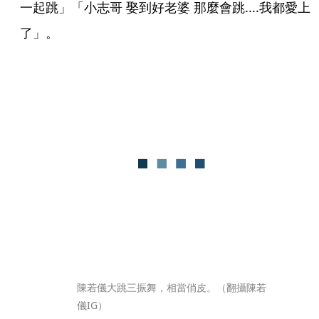
一起跳」「小志哥 娶到好老婆 那麼會跳....我都愛上
了」。
陳若儀大跳三振舞，相當俏皮。（翻攝陳若
儀IG）