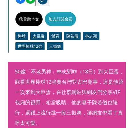
贊助本文
加入訂閱會員
棒球
大巨蛋
體育
陳若儀
林志穎
世界棒球12強
三振舞
50歲「不老男神」林志穎昨（18日）到大巨蛋，
觀看世界棒球12強賽台灣對古巴賽事，這是他第
一次來到大巨蛋，在社群網站與網友們分享VIP
包廂的視野，相當吸睛。他的妻子陳若儀也隨
行，還跟上流行跳一段三振舞，讓網友們看了直
呼太可愛。