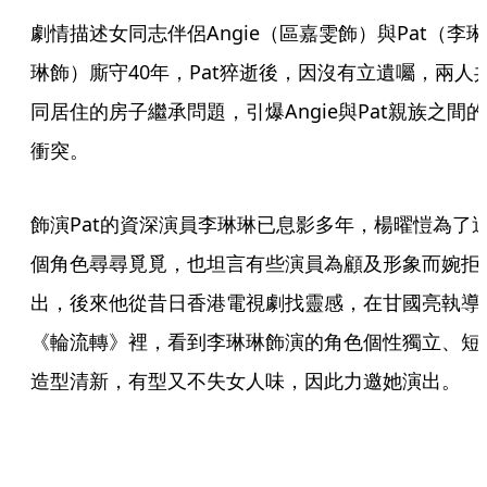
劇情描述女同志伴侶Angie（區嘉雯飾）與Pat（李琳
琳飾）廝守40年，Pat猝逝後，因沒有立遺囑，兩人
同居住的房子繼承問題，引爆Angie與Pat親族之間的
衝突。
飾演Pat的資深演員李琳琳已息影多年，楊曜愷為了
個角色尋尋覓覓，也坦言有些演員為顧及形象而婉拒
出，後來他從昔日香港電視劇找靈感，在甘國亮執導
《輪流轉》裡，看到李琳琳飾演的角色個性獨立、短
造型清新，有型又不失女人味，因此力邀她演出。