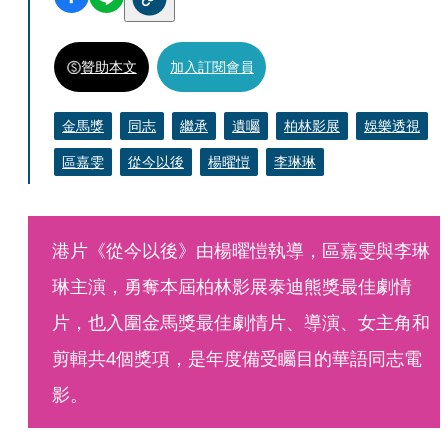
贊助本文
加入訂閱會員
金馬獎
同志
繼承
遺囑
柏林影展
娛樂透視
區嘉雯
從今以後
楊曜愷
李琳琳
港片《從今以後》由楊曜愷執導，區嘉雯與李琳
琳主演，勇奪本屆柏林影展泰迪熊獎最佳劇情
片，也入圍金馬獎最佳劇情片、導演、女主角和
剪輯共4個獎項，是年度備受矚目的華語同志電
影。