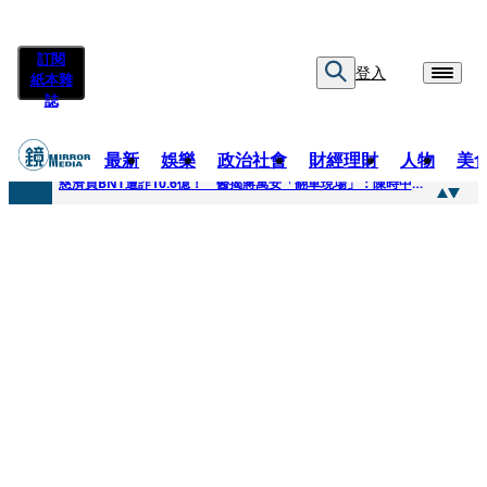
訂閱
登入
紙本雜
誌
最新
娛樂
政治社會
財經理財
人物
美
快訊
慈濟買BNT遭詐10.6億！ 醫揭蔣萬安「翻車現場」：陳時中當年是阻止被騙
快訊
慈濟挨詐十億／跟陳時中道歉？ 蔣萬安嗆：當時政府買夠疫苗民間就不用採購
快訊
員工建文陪睡機場爆紅！狂接20業配 Joeman幫算「買房頭期款」驚喊：換作我也想離職