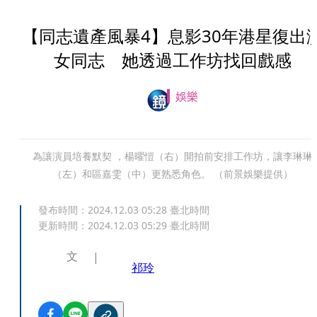
【同志遺產風暴4】息影30年港星復出
女同志 她透過工作坊找回戲感
娛樂
為讓演員培養默契 ，楊曜愷（右）開拍前安排工作坊，讓李琳琳
（左）和區嘉雯（中）更熟悉角色。 （前景娛樂提供）
發布時間：
2024.12.03 05:28
臺北時間
更新時間：
2024.12.03 05:29
臺北時間
文
祁玲