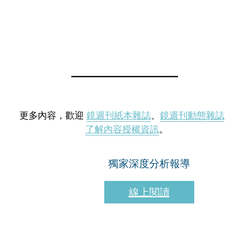
更多內容，歡迎
鏡週刊紙本雜誌
、
鏡週刊動態雜誌
了解內容授權資訊
。
獨家深度分析報導
線上閱讀