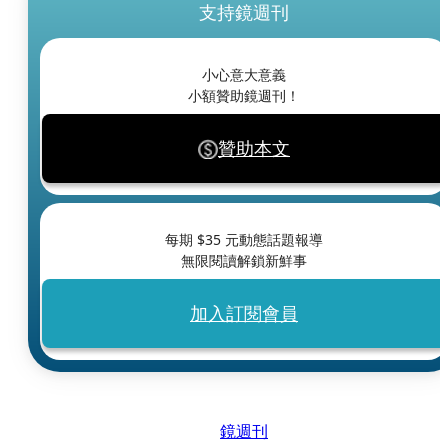
支持鏡週刊
小心意大意義
小額贊助鏡週刊！
贊助本文
每期 $
35
元動態話題報導
無限閱讀解鎖新鮮事
加入訂閱會員
鏡週刊