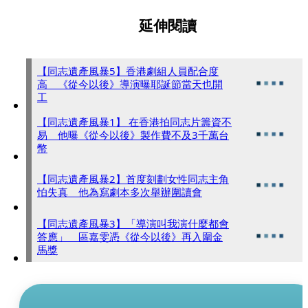
延伸閱讀
【同志遺產風暴5】香港劇組人員配合度
高 《從今以後》導演曝耶誕節當天也開
工
【同志遺產風暴1】 在香港拍同志片籌資不
易 他曝《從今以後》製作費不及3千萬台
幣
【同志遺產風暴2】首度刻劃女性同志主角
怕失真 他為寫劇本多次舉辦圍讀會
【同志遺產風暴3】「導演叫我演什麼都會
答應」 區嘉雯憑《從今以後》再入圍金
馬獎