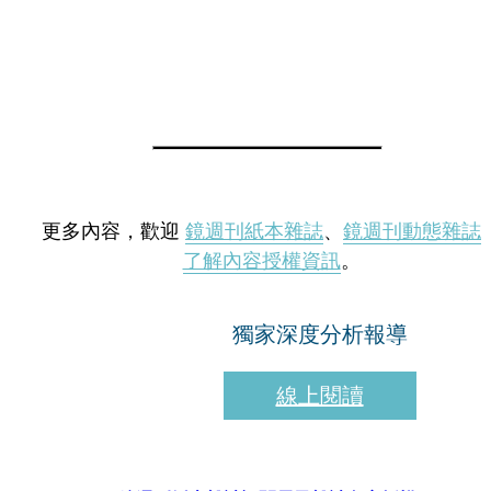
更多內容，歡迎
鏡週刊紙本雜誌
、
鏡週刊動態雜誌
了解內容授權資訊
。
獨家深度分析報導
線上閱讀