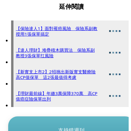
延伸閱讀
【保險達人1】面對罹癌風險 保險系副教
授用1張保單搞定
【達人理財】堆疊積木購買法 保險系副
教授3張保單扛風險
【新實支上市2】2招挑出新版實支醫療險
高CP值保單 這2張最值得考慮
【理財最前線】年繳3萬保障370萬 高CP
值癌症險保單出列
支持鏡週刊