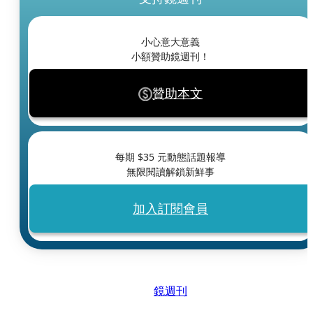
小心意大意義
小額贊助鏡週刊！
贊助本文
每期 $
35
元動態話題報導
無限閱讀解鎖新鮮事
加入訂閱會員
鏡週刊