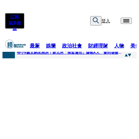
訂閱
登入
紙本雜
誌
最新
娛樂
政治社會
財經理財
人物
美
快訊
帶小9歲女網友開房！新北男「無套遭拒」爆氣K人 警到場傻眼搜到手銬、改造槍
快訊
natori再訪台北人氣爆棚 〈Overdose〉一響全場尖叫「I Love You Taipei」
快訊
42歲情色片女星宣布閃嫁「前職棒投手」！ 她甜讚老公「投球速度快」：擄獲我的心