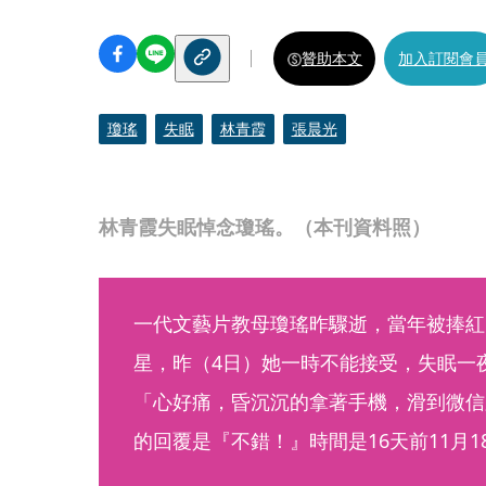
贊助本文
加入訂閱會
瓊瑤
失眠
林青霞
張晨光
林青霞失眠悼念瓊瑤。（本刊資料照）
一代文藝片教母瓊瑤昨驟逝，當年被捧紅
星，昨（4日）她一時不能接受，失眠一
「心好痛，昏沉沉的拿著手機，滑到微信
的回覆是『不錯！』時間是16天前11月18日