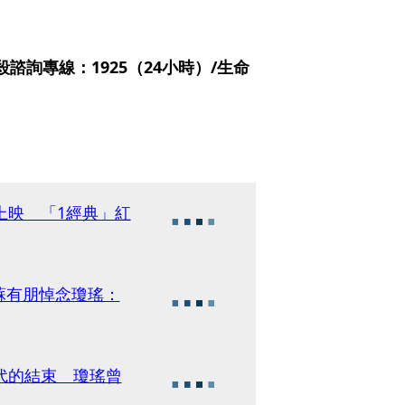
詢專線：1925（24小時）/生命
上映 「1經典」紅
蘇有朋悼念瓊瑤：
代的結束 瓊瑤曾