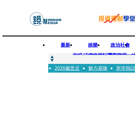
最新
娛樂
政治社會
快訊
慈濟10億疫苗詐騙案延燒 
2026瘋世足
快訊
魅力基隆
房市熱
桃園平鎮凶殺命案！85歲婦
快訊
拖吊車載運轎車突鬆脫滑落