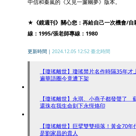
中信和秦嵐的《又見一簾幽夢》版本。
★《鏡週刊》關心您：再給自己一次機會/自殺諮
線：1995/張老師專線：1980
更新時間｜
2024.12.05 12:52
臺北時間
【瓊瑤離世】瓊瑤禁片名作時隔35年才
遍華語圈今竟遭下架
【瓊瑤離世】永琪、小燕子都發聲了 
還珠在我生命刻下永恆烙印
【瓊瑤離世】巨擘雙雙殞落！黃金70年
是劉家昌的貴人