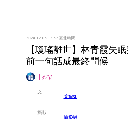
2024.12.05 12:52
臺北時間
【瓊瑤離世】林青霞失眠
前一句話成最終問候
娛樂
文
葉婉如
攝影
攝影組