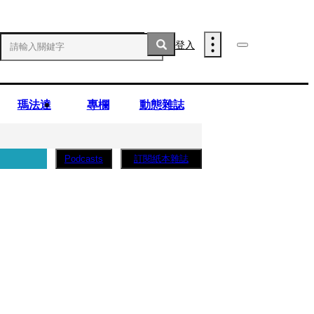
登入
瑪法達
專欄
動態雜誌
訂閱紙本雜誌
Podcasts