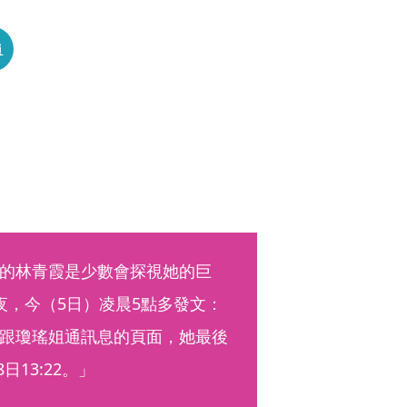
員
的林青霞是少數會探視她的巨
夜，今（5日）凌晨5點多發文：
跟瓊瑤姐通訊息的頁面，她最後
13:22。」