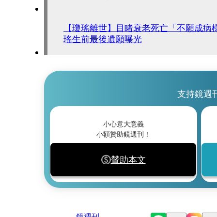
【瓊瑤離世】目睹衰老死亡「不願成病
瑤生前最後遺願曝光
支持鏡週
小心意大意義
小額贊助鏡週刊！
贊助本文
鏡週刊