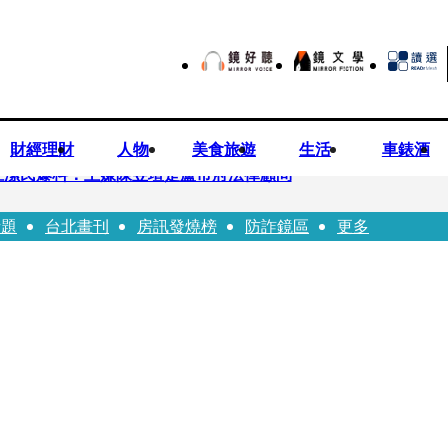
財經理財
人物
美食旅遊
生活
車錶酒
汪潔民爆料：主嫌陳昱瑄是盧市府法律顧問
話題
台北畫刊
房訊發燒榜
防詐鏡區
更多
倒臥血泊慘死 丈夫遭帶回偵訊
 後方車輛全嚇壞