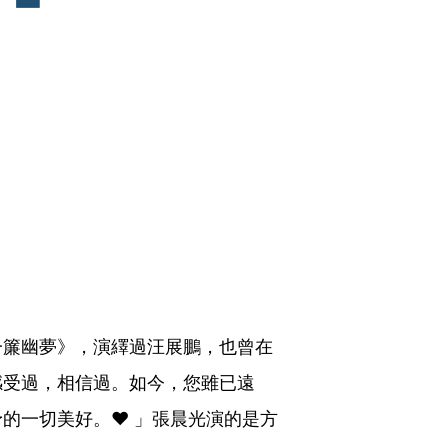
一簾幽夢》，演繹過汪展鵬，也曾在
感受過，相信過。如今，您雖已遠
的一切美好。❤️ 」張晨光演的是方