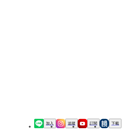
加入
追蹤
訂閱
下載