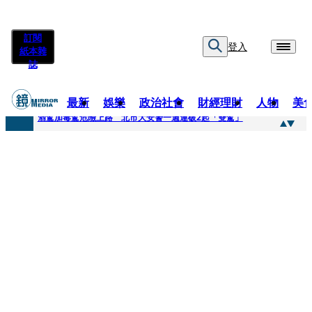
訂閱
登入
紙本雜
誌
最新
娛樂
政治社會
財經理財
人物
美
快訊
酒駕加毒駕危險上路 北市大安警一週連破2起「雙駕」
快訊
Ozone黃文廷、FEniX夏浦洋組「神隊友」 邱以太、林亭莉熱血狂奔殺青淚崩
快訊
AKIRA台北唱到一半突收兒子告白「爸爸I LOVE YOU」 驚喜林志玲同步曝光父親節「披薩蛋糕」