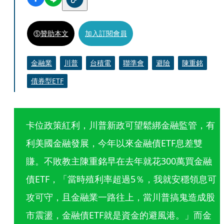
贊助本文
加入訂閱會員
金融業
川普
台積電
聯準會
避險
陳重銘
債券型ETF
卡位政策紅利，川普新政可望鬆綁金融監管，有
利美國金融發展，今年以來金融債ETF息差雙
賺。不敗教主陳重銘早在去年就花300萬買金融
債ETF，「當時殖利率超過5％，我就安穩領息可
攻可守，且金融業一路往上，當川普搞鬼造成股
市震盪，金融債ETF就是資金的避風港。」而金