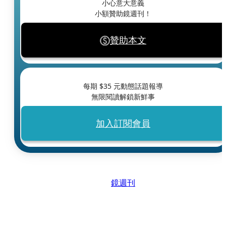
小心意大意義
小額贊助鏡週刊！
贊助本文
每期 $
35
元動態話題報導
無限閱讀解鎖新鮮事
加入訂閱會員
鏡週刊