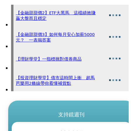
【金融甜甜價2】ETF大黑馬 這檔績效賺
贏大盤而且穩定
【金融甜甜價3】如何每月安心加薪5000
元？ 一表揭答案
【理財學堂】一指標挑對債券商品
【投資理財學堂】債市這時間上衝 超馬
芭樂用2條線帶你看懂補貨點
支持鏡週刊