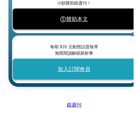
小額贊助鏡週刊！
贊助本文
每期 $
35
元動態話題報導
無限閱讀解鎖新鮮事
加入訂閱會員
鏡週刊