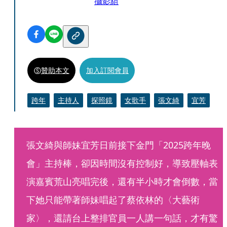
攝影組
贊助本文
加入訂閱會員
跨年
主持人
探照鏡
女歌手
張文綺
宜芳
張文綺與師妹宜芳日前接下金門「2025跨年晚
會」主持棒，卻因時間沒有控制好，導致壓軸表
演嘉賓荒山亮唱完後，還有半小時才會倒數，當
下她只能帶著師妹唱起了蔡依林的〈大藝術
家〉，還請台上整排官員一人講一句話，才有驚