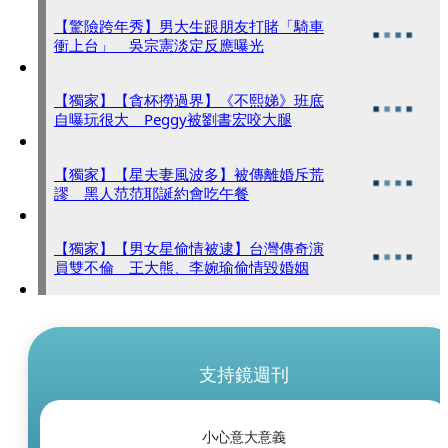
【驚險跨年秀】男大生跟朋友打賭「騎車
衝上台」 吳宗憲淡定反應曝光
【獨家】【貪杯撈過界】《不熙娣》班底
自曝玩很大 Peggy被劉書宏咬大腿
【獨家】【星夫妻風波多】被傳離婚斥荒
謬 黑人范范耶誕約會吃午餐
【獨家】【男女星偷情被逮】台灣傳奇演
員雙不倫 王大熊、李婉瑜偷情毀婚姻
支持鏡週刊
小心意大意義