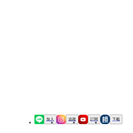
加入
追蹤
訂閱
下載