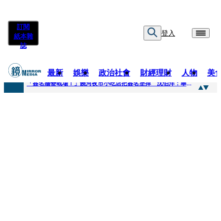
訂閱
登入
紙本雜
誌
最新
娛樂
政治社會
財經理財
人物
美
快訊
「簽名牆變戰場！」饒河夜市小吃店把簽名塗掉 沈伯洋：舉雙手贊成
快訊
抛「雙AI」施政藍圖！徐欣瑩宣示無縫接軌楊文科 延續五支箭與十大交通建設
快訊
翻拍雄二飛彈密件給中共女特工 海峰士兵認罪減刑判2年7月