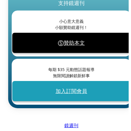
支持鏡週刊
小心意大意義
小額贊助鏡週刊！
贊助本文
每期 $
35
元動態話題報導
無限閱讀解鎖新鮮事
加入訂閱會員
鏡週刊