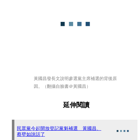
黃國昌發長文說明參選黨主席補選的背後原
因。（翻攝自臉書＠黃國昌）
延伸閱讀
民眾黨今起開放登記黨魁補選 黃國昌、
蔡壁如說話了