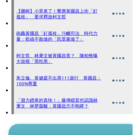
【圖輯】小草來了！響應黃國昌上街「釘
孤枝」 要求釋放柯文哲
砲轟黃國昌「釘孤枝」污衊司法 時代力
量：藍綠不敢做的「民眾黨做了」
柯文哲、林秉文被黃國昌害？ 陳柏惟曝
大規模「黑吃黑」
朱立倫、黃健庭不出席111遊行 黃國昌：
100%尊重
「迴力鏢來的真快！」爆傅崐萁也認識林
秉文 林楚茵酸：黃國昌怎不咆哮？