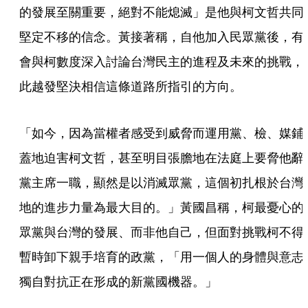
的發展至關重要，絕對不能熄滅」是他與柯文哲共同
堅定不移的信念。黃接著稱，自他加入民眾黨後，有
會與柯數度深入討論台灣民主的進程及未來的挑戰，
此越發堅決相信這條道路所指引的方向。
「如今，因為當權者感受到威脅而運用黨、檢、媒鋪
蓋地迫害柯文哲，甚至明目張膽地在法庭上要脅他辭
黨主席一職，顯然是以消滅眾黨，這個初扎根於台灣
地的進步力量為最大目的。」黃國昌稱，柯最憂心的
眾黨與台灣的發展、而非他自己，但面對挑戰柯不得
暫時卸下親手培育的政黨，「用一個人的身體與意志
獨自對抗正在形成的新黨國機器。」