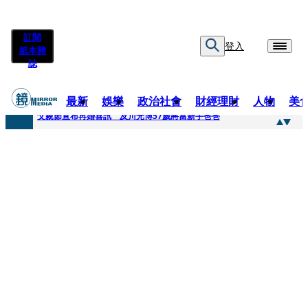
訂閱
登入
紙本雜
誌
最新
娛樂
政治社會
財經理財
人物
美
快訊
父親節宣布再婚喜訊 及川光博57歲將當新手爸爸
快訊
改姓斷開阿湯哥！20歲舒莉首登台「1人分飾4角」 觀眾驚艷：錯怪星二代了
快訊
「愛露奶」私訊流出！小24歲女友爆當小三「大鬧病房氣孕婦」 姜厚任不忍回應了