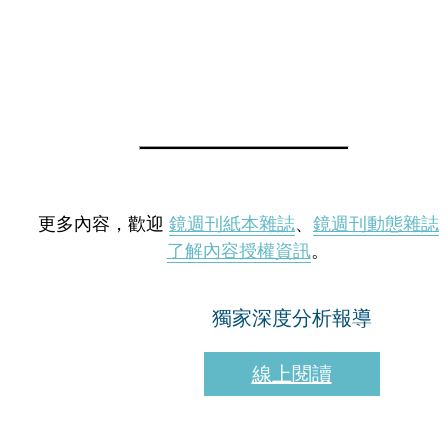
更多內容，歡迎
鏡週刊紙本雜誌
、
鏡週刊動態雜誌
了解內容授權資訊
。
獨家深度分析報導
線上閱讀