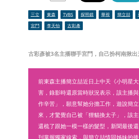
三立
東森
TVBS
探照鏡
華視
簡立喆
宮鬥
李天怡
古彩彥
古彩彥被3名主播聯手宮鬥，自己扮柯南揪出
前東森主播簡立喆近日上中天《小明星大
害，錄影時還原當時狀況表示，該主播與
作辛苦」，願意幫她分擔工作，遊說簡立
來，才驚覺自己被「狸貓換太子」，該主
還梳了跟她一模一樣的髮型，新聞最後還
刊掌握獨家線索，與簡立喆情同姊妹的後