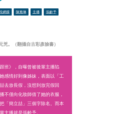
視網膜
陳雅琳
主播
張齡予
元兇。（翻攝自古彩彥臉書）
跟班》，自曝曾被後輩主播陷
她感情好到像姊妹，表面以「工
喆去放長假，沒想到放完假回
播不僅向化妝師借了她的衣服，
把「簡立喆」三個字除名。而本
輩主播就是張齡予。