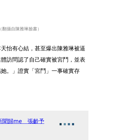
（翻攝自陳雅琳臉書）
李天怡有心結，甚至爆出陳雅琳被逼
媒體訪問認了自己確實被宮鬥，並表
傷她。」證實「宮鬥」一事確實存
新聞歸me 張齡予