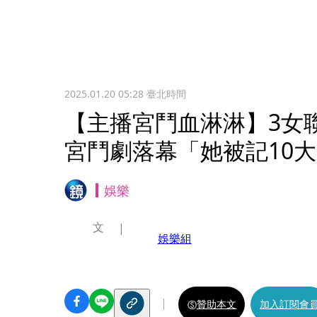
2025.01.20 05:28
臺北時間
【主播宮鬥血淋淋】3女
宮鬥劇落幕「她被記10
娛樂
文
娛樂組
贊助本文
加入訂閱會