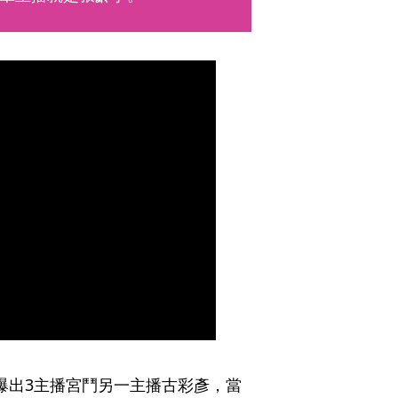
爆出3主播宮鬥另一主播古彩彥，當