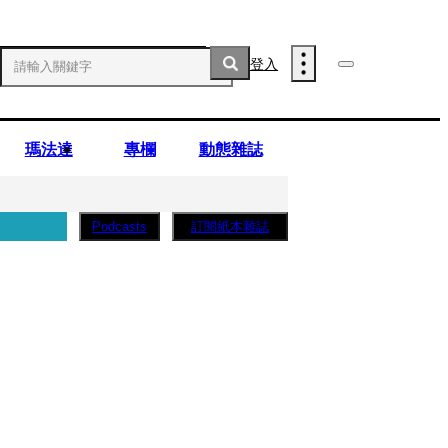
登入
瑪法達
專欄
動態雜誌
訂閱紙本雜誌
Podcasts