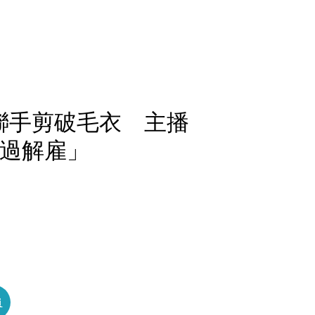
聯手剪破毛衣 主播
大過解雇」
員