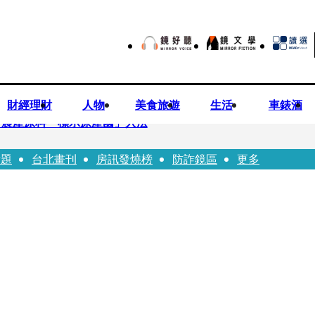
財經理財
人物
美食旅遊
生活
車錶酒
持農產原料「標示原產國」入法
話題
台北畫刊
房訊發燒榜
防詐鏡區
更多
市小吃店把簽名塗掉 沈伯洋：舉雙手贊成
一品牌 唐綺陽1秒帶入星座世界