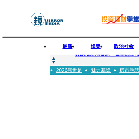
最新
娛樂
政治社會
快訊
杜絕洗產地疑慮 張嘉郡堅
2026瘋世足
快訊
魅力基隆
房市熱
「簽名牆變戰場！」饒河夜
快訊
一起往好命路出發1／占星第