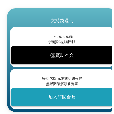
支持鏡週刊
小心意大意義
小額贊助鏡週刊！
贊助本文
每期 $
35
元動態話題報導
無限閱讀解鎖新鮮事
加入訂閱會員