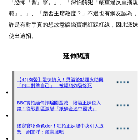
「恐怖『習』擊。」、「深怕觸犯『嚴重違反直播規
範』。」、「蹭習主席熱度？」不過也有網友認為，
許是有對手真的想故意讓鑑寶網紅踩紅線，因此派妹
使出這招。
延伸閱讀
【41J肉聲】驚悚慎入！男酒後點煙火助興
「砲口對準自己」 被爆頭炸裂慘死
BBC實拍緬甸詐騙園區城 陪酒正妹也入
鏡！從戰亂區激變「紙醉金迷中國城」
鑑定寶物色色der！狂拍正妹腿中央引人遐
想 網驚呼：鑑美腿吧