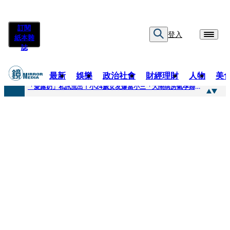
訂閱
登入
紙本雜
誌
最新
娛樂
政治社會
財經理財
人物
美
快訊
「愛露奶」私訊流出！小24歲女友爆當小三「大鬧病房氣孕婦」 姜厚任不忍回應了
快訊
台玻夫人稱長子抑鬱輕生 兒媳譚以欣：若愛只在完全順從才給予，就不是無條件的愛
快訊
廖峻中風前妻「父親節餵飯照顧」 兒曬溫馨背影感慨：不計前嫌的真愛