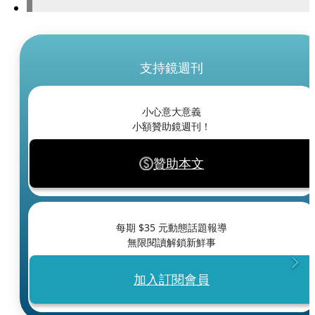
支持鏡週刊
小心意大意義
小額贊助鏡週刊！
贊助本文
每期 $
35
元動態話題報導
無限閱讀解鎖新鮮事
加入訂閱會員