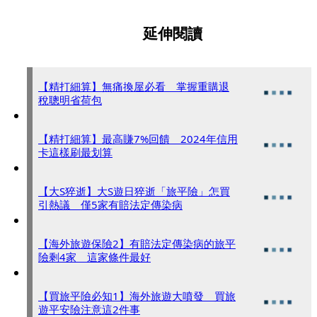
延伸閱讀
【精打細算】無痛換屋必看 掌握重購退
稅聰明省荷包
【精打細算】最高賺7%回饋 2024年信用
卡這樣刷最划算
【大S猝逝】大S遊日猝逝「旅平險」怎買
引熱議 僅5家有賠法定傳染病
【海外旅遊保險2】有賠法定傳染病的旅平
險剩4家 這家條件最好
【買旅平險必知1】海外旅遊大噴發 買旅
遊平安險注意這2件事