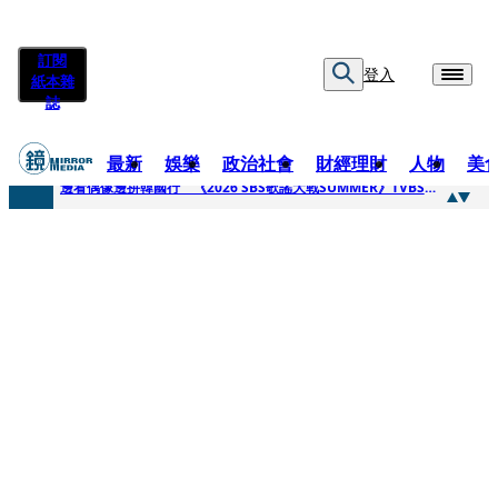
訂閱
登入
紙本雜
誌
最新
娛樂
政治社會
財經理財
人物
美
快訊
邊看偶像邊拚韓國行 《2026 SBS歌謠大戰SUMMER》TVBS直播祭追星福利
快訊
代誌大條火急跳船？ 宏碁派任李文詳接掌兆基屋管2天就喊撤出！
快訊
一句「請回去坐好」 特教生持斷掃把戳女代課老師眼睛大失血近失明