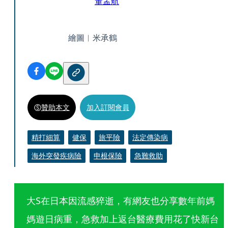
董孟航
繪圖︱米承鶴
贊助本文
加入訂閱會員
精打細算
健保
旅平險
法定傳染病
海外突發疾病險
申根保險
急難救助
大S在日本因流感猝逝，有網友也分享數年前媽
媽遊日病重，急救加上返台醫療費用花了快新台