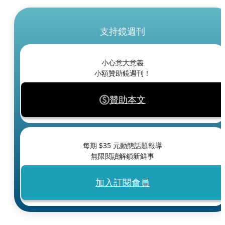
支持鏡週刊
小心意大意義
小額贊助鏡週刊！
贊助本文
每期 $
35
元動態話題報導
無限閱讀解鎖新鮮事
加入訂閱會員