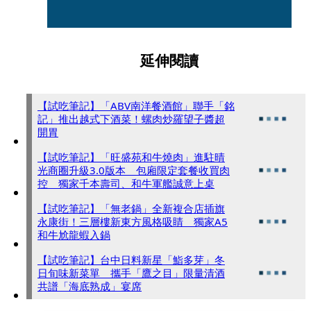
延伸閱讀
【試吃筆記】「ABV南洋餐酒館」聯手「銘
記」推出越式下酒菜！螺肉炒羅望子醬超
開胃
【試吃筆記】「旺盛苑和牛燒肉」進駐晴
光商圈升級3.0版本 包廂限定套餐收買肉
控 獨家千本壽司、和牛軍艦誠意上桌
【試吃筆記】「無老鍋」全新複合店插旗
永康街！三層樓新東方風格吸睛 獨家A5
和牛尬龍蝦入鍋
【試吃筆記】台中日料新星「鮨多芽」冬
日旬味新菜單 攜手「鷹之目」限量清酒
共譜「海底熟成」宴席