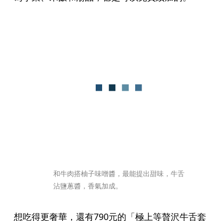
和牛肉搭柚子味噌醬，最能提出甜味，牛舌
沾鹽蔥醬，香氣加成。
想吃得更奢華，還有790元的「極上等贅沢牛舌套