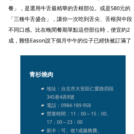
餐」，是選用牛舌最精華的舌根部位。或是580元的
「三種牛舌盛合」，讓你一次吃到舌尖、舌根與中段
不同口感。比在晚間餐期單點這些部位時，便宜約2
成，難怪Eason說下個月中午的位子已經快被訂滿了
青杉燒肉
地址：台北市大安區仁愛路四段
345巷4弄8號
電話：0984-189-958
營業時間：11：00～15：00、
17：00～23：00
刷卡：可。收1成服務費。