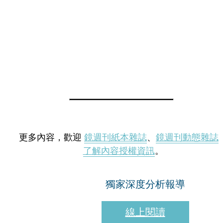
更多內容，歡迎
鏡週刊紙本雜誌
、
鏡週刊動態雜誌
了解內容授權資訊
。
獨家深度分析報導
線上閱讀