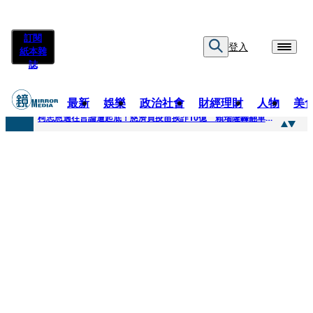
訂閱
登入
紙本雜
誌
最新
娛樂
政治社會
財經理財
人物
美
快訊
柯志恩過往言論遭起底！慈濟買疫苗挨詐10億 賴瑞隆轟翻車：應為當年錯誤道歉
快訊
善款不是私房錢！慈濟採購疫苗被騙10億沒報案遭炎上 基金會緊急說明
快訊
王凱靈堂遺照曝！選用3年前「白衣燦笑照」背後故事洋蔥超大顆... 70歲媽媽打破禁忌送愛子