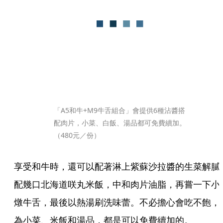
「A5和牛+M9牛舌組合」會提供6種沾醬搭
配肉片，小菜、白飯、湯品都可免費續加。
（480元／份）
享受和牛時，還可以配著淋上紫蘇沙拉醬的生菜解膩
配幾口北海道咲丸米飯，中和肉片油脂，再嘗一下小
燉牛舌，最後以熱湯刷洗味蕾。不必擔心會吃不飽，
為小菜、米飯和湯品，都是可以免費續加的。