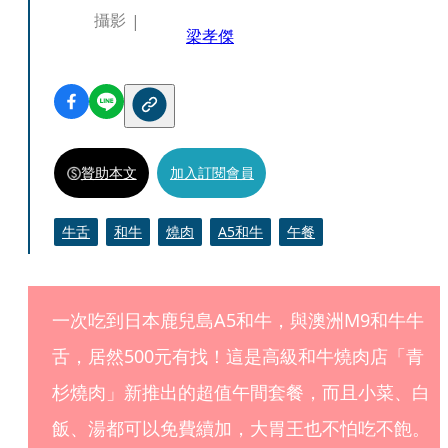
攝影
梁孝傑
贊助本文
加入訂閱會員
牛舌
和牛
燒肉
A5和牛
午餐
一次吃到日本鹿兒島A5和牛，與澳洲M9和牛牛
舌，居然500元有找！這是高級和牛燒肉店「青
杉燒肉」新推出的超值午間套餐，而且小菜、白
飯、湯都可以免費續加，大胃王也不怕吃不飽。