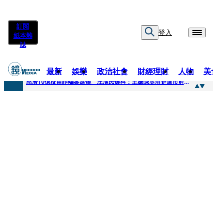
訂閱
登入
紙本雜
誌
最新
娛樂
政治社會
財經理財
人物
美
快訊
慈濟10億疫苗詐騙案延燒 汪潔民爆料：主嫌陳昱瑄是盧市府法律顧問
快訊
桃園平鎮凶殺命案！85歲婦倒臥血泊慘死 丈夫遭帶回偵訊
快訊
拖吊車載運轎車突鬆脫滑落 後方車輛全嚇壞