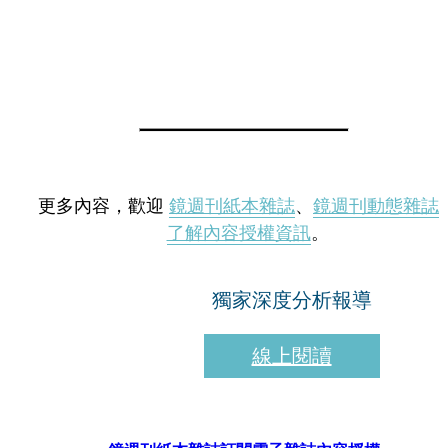
更多內容，歡迎
鏡週刊紙本雜誌
、
鏡週刊動態雜誌
了解內容授權資訊
。
獨家深度分析報導
線上閱讀