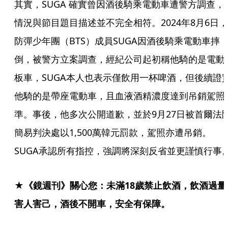
其實，SUGA 確實曾因酒後騎乘電動車遭警方調查，
情況與節目題目描述並不完全相符。2024年8月6日，
防彈少年團（BTS）成員SUGA因酒後騎乘電動車摔
倒，被警方立案調查，經紀公司起初稱他騎的是電動
板車，SUGA本人也表示僅飲用一杯啤酒，但後續證
他騎的是帶座電動車，且血液酒精濃度達到吊銷駕照
準。事後，他多次公開道歉，並於9月27日被首爾法
簡易判決處以1,500萬韓元罰款，駕照亦遭吊銷。
SUGA承認所有指控，強調將深刻反省並更謹慎行事
★《鏡週刊》關心您：未滿18歲禁止飲酒，飲酒過量
害人害己，酒後不開車，安全有保障。