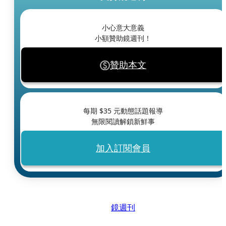
小心意大意義
小額贊助鏡週刊！
贊助本文
每期 $
35
元動態話題報導
無限閱讀解鎖新鮮事
加入訂閱會員
鏡週刊