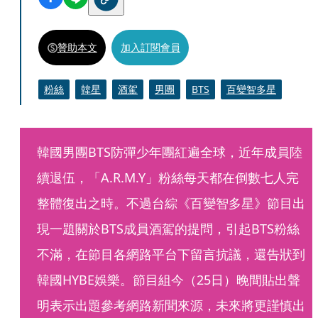
贊助本文
加入訂閱會員
粉絲
韓星
酒駕
男團
BTS
百變智多星
韓國男團BTS防彈少年團紅遍全球，近年成員陸
續退伍，「A.R.M.Y」粉絲每天都在倒數七人完
整體復出之時。不過台綜《百變智多星》節目出
現一題關於BTS成員酒駕的提問，引起BTS粉絲
不滿，在節目各網路平台下留言抗議，還告狀到
韓國HYBE娛樂。節目組今（25日）晚間貼出聲
明表示出題參考網路新聞來源，未來將更謹慎出