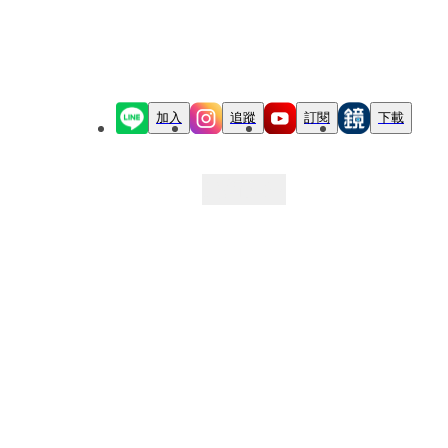
加入
追蹤
訂閱
下載
最新文章