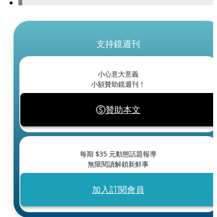
支持鏡週刊
小心意大意義
小額贊助鏡週刊！
贊助本文
每期 $
35
元動態話題報導
無限閱讀解鎖新鮮事
加入訂閱會員