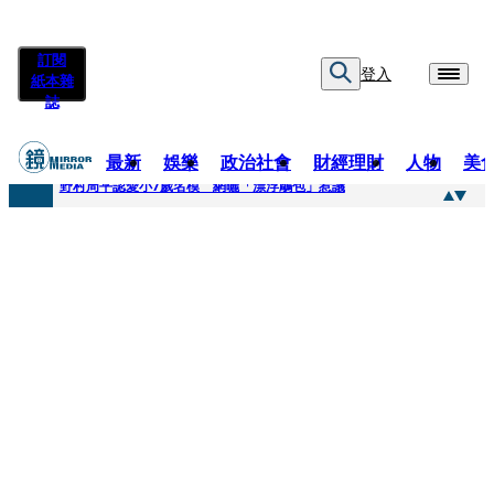
訂閱
登入
紙本雜
誌
最新
娛樂
政治社會
財經理財
人物
美
快訊
野村周平認愛小7歲名模 網曬「漂浮鵰包」惹議
快訊
8年磨一劍 陳法拉自編自導《Bloodline》進軍多倫多 柯林法洛姊弟相挺
快訊
笑著笑著就哭了 被遺忘的日本喜劇天才川島雄三 4K修復重返大銀幕