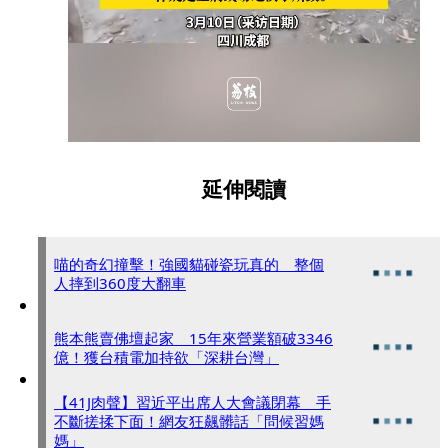
延伸閱讀
喵的奇幻撞擊！強國貓碰瓷玩真的 整個
人摔到360度大翻車
熊本熊賣佛壇起家 15年來營業額破3346
億！獲台積電加持欲「深耕台灣」
【41J肉聲】習近平出席人大會議閉幕 手
不斷搓揉下面！網友狂飆髒話「問候習媽
媽」