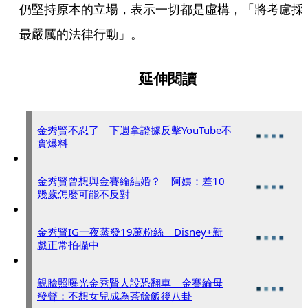
仍堅持原本的立場，表示一切都是虛構，「將考慮採
最嚴厲的法律行動」。
延伸閱讀
金秀賢不忍了 下週拿證據反擊YouTube不
實爆料
金秀賢曾想與金賽綸結婚？ 阿姨：差10
幾歲怎麼可能不反對
金秀賢IG一夜蒸發19萬粉絲 Disney+新
戲正常拍攝中
親臉照曝光金秀賢人設恐翻車 金賽綸母
發聲：不想女兒成為茶餘飯後八卦