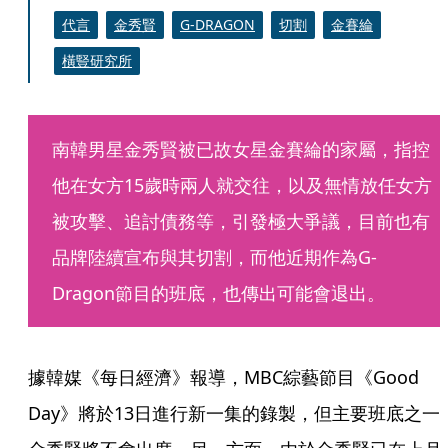
代言
金秀賢
G-DRAGON
切割
金賽綸
橫豎研究所
南韓男星金秀賢被已故女星金賽綸的家屬，指控
他在女方15歲時兩人就交往，以及無情放任女方
被攻擊、追討債務等，引發極大爭議，目前也有
品牌陸續宣布與其切割，而他近期作為G-
Dragon節目的班底，也傳出可能會退出。
據韓媒《每日經濟》報導，MBC綜藝節目《Good 
Day》將於13日進行新一集的錄製，但主要班底之一