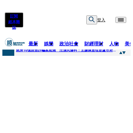
訂閱
登入
紙本雜
誌
最新
娛樂
政治社會
財經理財
人物
美
快訊
慈濟10億疫苗詐騙案延燒 汪潔民爆料：主嫌陳昱瑄是盧市府法律顧問
快訊
桃園平鎮凶殺命案！85歲婦倒臥血泊慘死 丈夫遭帶回偵訊
快訊
拖吊車載運轎車突鬆脫滑落 後方車輛全嚇壞