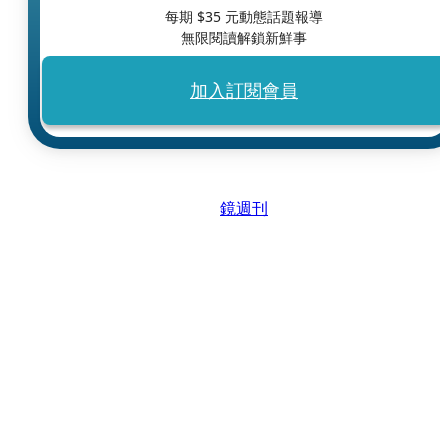
每期 $
35
元動態話題報導
無限閱讀解鎖新鮮事
加入訂閱會員
鏡週刊