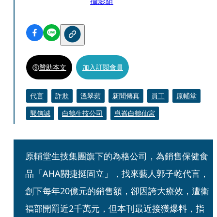
攝影組
贊助本文
加入訂閱會員
代言
詐欺
溫翠蘋
新聞傳真
員工
原輔堂
郭信誠
白鶴生技公司
崑崙白鶴仙宮
原輔堂生技集團旗下的為格公司，為銷售保健食
品「AHA關捷挺固立」，找來藝人郭子乾代言，
創下每年20億元的銷售額，卻因誇大療效，遭衛
福部開罰近2千萬元，但本刊最近接獲爆料，指