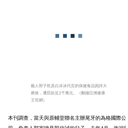
藝人郭子乾及白冰冰代言的保健食品因誇大
療效，遭罰款近2千萬元。（翻攝亞洲健康
王官網）
本刊調查，當天與原輔堂聯名主辦尾牙的為格國際公