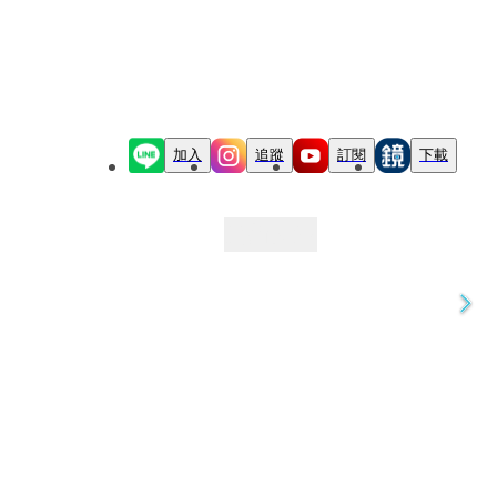
加入
追蹤
訂閱
下載
最新文章