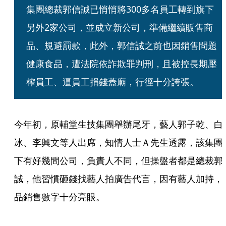
集團總裁郭信誠已悄悄將300多名員工轉到旗下
另外2家公司，並成立新公司，準備繼續販售商
品、規避罰款，此外，郭信誠之前也因銷售問題
健康食品，遭法院依詐欺罪判刑，且被控長期壓
榨員工、逼員工捐錢蓋廟，行徑十分誇張。
今年初，原輔堂生技集團舉辦尾牙，藝人郭子乾、白
冰、李興文等人出席，知情人士Ａ先生透露，該集團
下有好幾間公司，負責人不同，但操盤者都是總裁郭
誠，他習慣砸錢找藝人拍廣告代言，因有藝人加持，
品銷售數字十分亮眼。