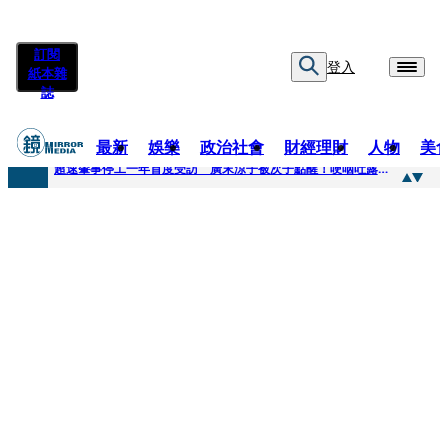
訂閱
登入
紙本雜
誌
最新
娛樂
政治社會
財經理財
人物
美
快訊
超速肇事停工一年首度受訪 廣末涼子被次子點醒！哽咽吐露：不再偽裝完美
快訊
暗黑界轉戰科技圈！前AV女優當工程師 接單「網站製作」
快訊
鼻酸畫面曝...獨居飼主猝逝！13愛犬伴屍多日未啃食 忠犬挨餓「死守遺體」警戒護主惹淚