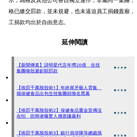
示，為格及其他公司各自獨立運作，非屬同一集團，
格已繳交罰款，並未規避，也未逼迫員工捐錢蓋廟，
工捐款均出於自由意志。
延伸閱讀
【新聞傳真】請明星代言年撈20億 生技
集團換殼避鉅額罰款
【挨罰千萬脫殼術1】年終尾牙藝人雲集
揭保健食品出包生技集團頻換名黑幕
【挨罰千萬脫殼術2】保健食品重金宣傳沒
在怕 吹哨者曝驚人價差賺暴利
【挨罰千萬脫殼術3】銀行員排隊等總裁孫