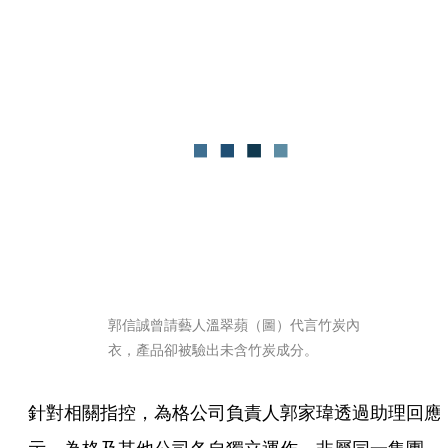
郭信誠曾請藝人溫翠蘋（圖）代言竹炭內
衣，產品卻被驗出未含竹炭成分。
針對相關指控，為格公司負責人郭家瑋透過助理回應