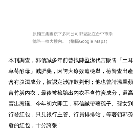
原輔堂集團旗下多間公司都登記在台中市崇
德路一棟大樓內。（翻攝Google Maps）
本刊調查，郭信誠多年前曾找陳盈潔代言販售「土耳
草莓酵母」減肥藥，因誇大療效遭檢舉，檢警查出產
含有腹瀉成分，被認定涉詐欺判刑；他也曾請溫翠蘋
言竹炭內衣，最後被檢驗出內衣不含竹炭成分，還高
賣出惹議。今年初六開工，郭信誠帶著孫子、孫女到
行發紅包，只見銀行主管、行員排排站，等著領郭孫
發的紅包，十分誇張！