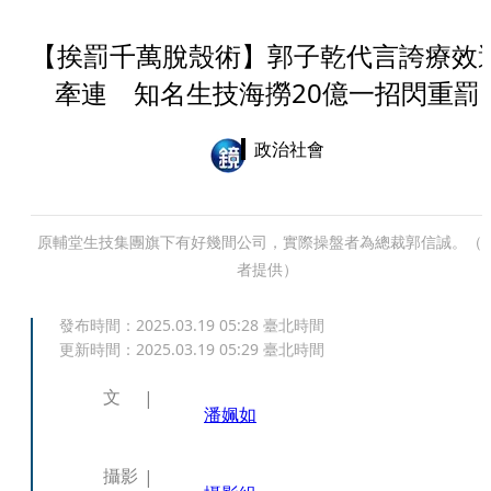
【挨罰千萬脫殼術】郭子乾代言誇療效
牽連 知名生技海撈20億一招閃重罰
政治社會
原輔堂生技集團旗下有好幾間公司，實際操盤者為總裁郭信誠。（
者提供）
發布時間：
2025.03.19 05:28
臺北時間
更新時間：
2025.03.19 05:29
臺北時間
文
潘姵如
攝影