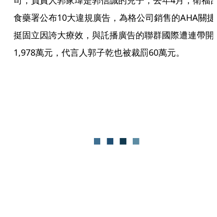
司，負責人郭家瑋是郭信誠的兒子，去年4月，衛福
食藥署公布10大違規廣告，為格公司銷售的AHA關捷
挺固立因誇大療效，與託播廣告的聯群國際遭連帶開
1,978萬元，代言人郭子乾也被裁罰60萬元。