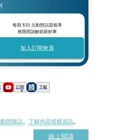
刊
每期 $
35
元動態話題報導
無限閱讀解鎖新鮮事
加入訂閱會員
蹤
訂閱
下載
刊動態雜誌
、
了解內容授權資訊
。
線上閱讀