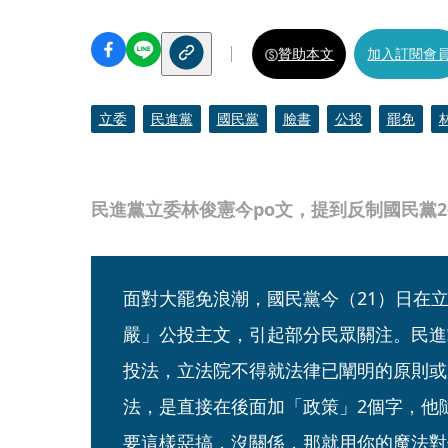
贊助本文
加入訂閱會
立委
民進黨
國民黨
臉書
公投
罷免
民進黨立委林俊憲今po文，提到反制國民黨
面對大罷免浪潮，國民黨今（21）日在
嚴」公投主文，引起部分民眾關注。民進
投法，立法院不得就法律已闡明的原則或
法，是直接在後面加「政策」2個字，他
要這樣惡搞，沒關係，那就用你的魔法對