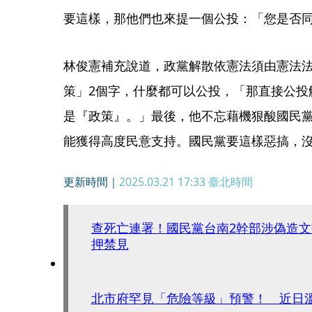
要這樣，那他們也來提一個公投：「您是否
林俊憲補充說道，政黨解散依憲法須由憲法
策」2個字，什麼都可以公投，「那直接公投
是『政策』。」最後，他不忘藉機狠酸國民
能獲得高度民意支持。國民黨要這樣惡搞，
更新時間｜
2025.03.21 17:33
臺北時間
查死亡連署！國民黨台南2幹部涉偽造
押禁見
北市府罕見「危險等級」預警！ 近日溫