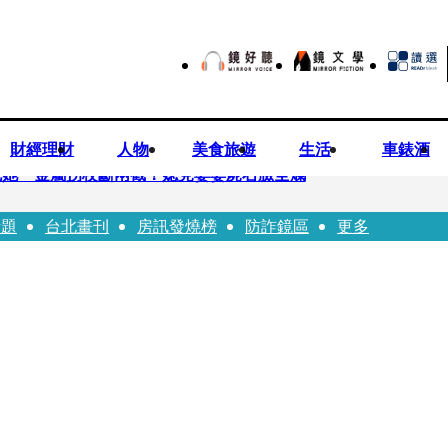
財經理財
人物
美食旅遊
生活
車錶酒
死她 金屬拐杖斷兩截！媳見婆婆屍右臉全爛
話題
台北畫刊
房訊發燒榜
防詐鏡區
更多
照顧」 兒曬溫馨背影感慨：不計前嫌的真愛
爐 藥華藥：財務、業務無重大影響