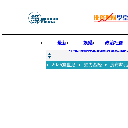
最新
娛樂
政治社會
快訊
不堪病妻碎念桃園翁發狂砸
2026瘋世足
快訊
魅力基隆
房市熱
廖峻中風前妻「父親節餵飯
快訊
與AOP仲裁案二階段判斷出