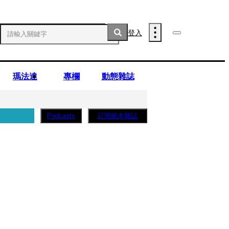
登入
瑪法達
專欄
動態雜誌
訂閱紙本雜誌
Podcasts