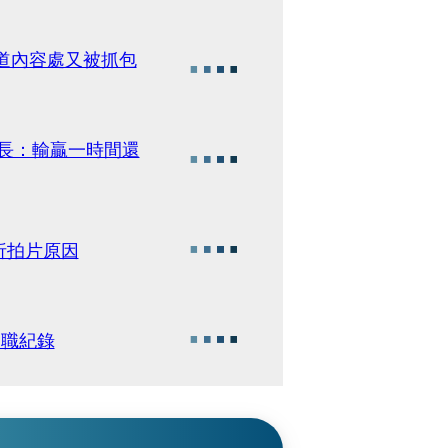
道內容處又被抓包
很長：輸贏一時間還
析拍片原因
中職紀錄