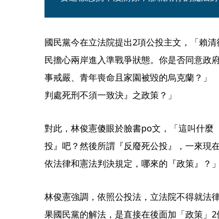
國民黨今在立法院提出2項公投主文，「賴清
民擔心兩岸進入準戰爭狀態。你是否同意政
事戒嚴、青年喪命且家園被毀的烏克蘭？」 
判處死刑不須一致決』之政策？」 
對此，林俊憲傻眼於臉書po文，「這叫什麼
投』吧？然後所謂『反廢死公投』，一來現
依法律和憲法判決規定，哪來的『政策』？
林俊憲強調，依照公投法，立法院不得就法
果國民黨的解法，是直接在後面加「政策」2