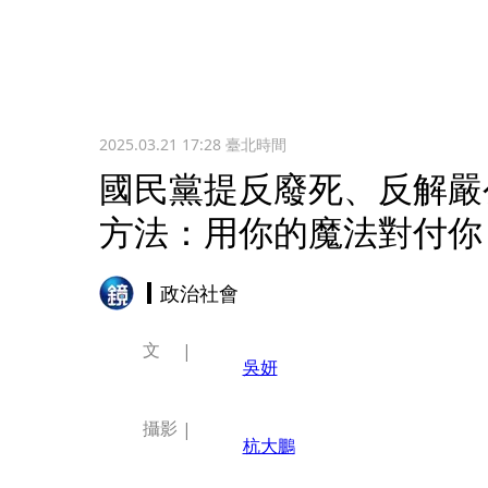
2025.03.21 17:28
臺北時間
國民黨提反廢死、反解嚴
方法：用你的魔法對付你
政治社會
文
吳妍
攝影
杭大鵬