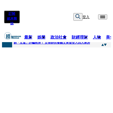
訂閱
登入
紙本雜
誌
最新
娛樂
政治社會
財經理財
人物
美
快訊
創「互道」詐騙慈濟！ 女律師供養義父黃金全入四大庫房
快訊
前時力黨魁表態「反對刪公視預算」 盼在野三思：改凍結處理受質疑項目
快訊
六強片齊聚桃影 小薰《祖先鬼》回桃影娘家 《長安的荔枝》桃影加映一票難求