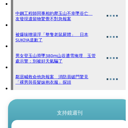
中鋼工程師同事相約爬玉山不幸墜谷亡
友發現遺留物驚覺不對急報案
被爆味噌湯浮「整隻老鼠屍體」 日本
SUKIYA道歉了
男女登玉山滑墜380m山谷遭雪掩埋 玉管
處示警：別被好天氣騙了
鄰居喊救命他急報案 消防員破門驚見
「裸男與長髮妹抱衣服」探頭
支持鏡週刊