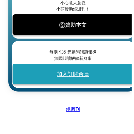
小心意大意義
小額贊助鏡週刊！
贊助本文
每期 $
35
元動態話題報導
無限閱讀解鎖新鮮事
加入訂閱會員
鏡週刊