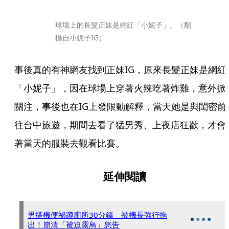
球場上的長髮正妹是網紅「小妮子」。（翻
攝自小妮子IG）
事後真的有神網友找到正妹IG，原來長髮正妹是網紅
「小妮子」，因在球場上穿著火辣吃著炸雞，意外掀
關注，事後也在IG上發限動解釋，當天她是與閨密前
往台中旅遊，期間去看了猛男秀、上夜店狂歡，才會
著當天的服裝去觀看比賽。
延伸閱讀
男搭機便祕蹲廁所30分鐘 被機長強行拖
出！崩潰「被迫露鳥」怒告