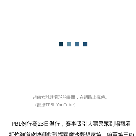
超凶女球迷看球的畫面，在網路上瘋傳。
（翻攝TPBL YouTube）
TPBL例行賽23日舉行，賽事吸引大票民眾到場觀看
新竹御嵿攻城獅對戰福爾摩沙夢想家第二節至第三節