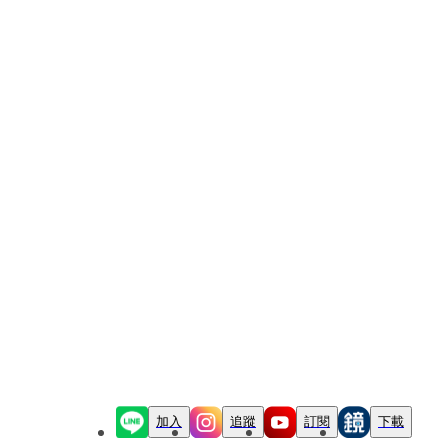
加入
追蹤
訂閱
下載