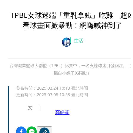
TPBL女球迷端「重乳拿鐵」吃雞 超
看球畫面掀暴動！網嗨喊神到了
生活
台灣職業籃球大聯盟（TPBL）比賽中，一名火辣球迷引發關注。（
攝自小妮子IG限動）
發布時間：
2025.03.24 10:13
臺北時間
更新時間：
2025.07.08 10:53
臺北時間
文
高皓筠