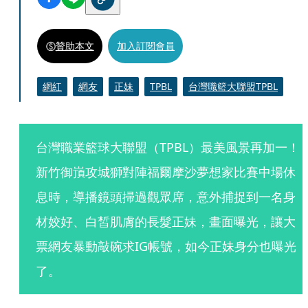
贊助本文
加入訂閱會員
網紅
網友
正妹
TPBL
台灣職籃大聯盟TPBL
台灣職業籃球大聯盟（TPBL）最美風景再加一！
新竹御嵿攻城獅對陣福爾摩沙夢想家比賽中場休
息時，導播鏡頭掃過觀眾席，意外捕捉到一名身
材姣好、白皙肌膚的長髮正妹，畫面曝光，讓大
票網友暴動敲碗求IG帳號，如今正妹身分也曝光
了。