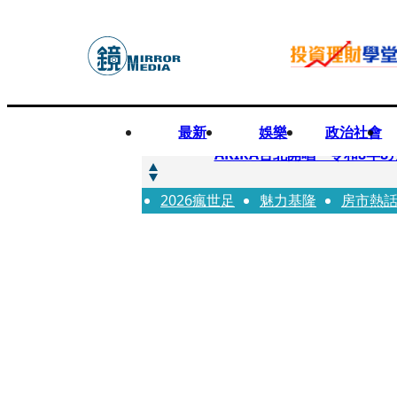
最新
娛樂
政治社會
快訊
AKIRA台北開唱「令和8年8
2026瘋世足
快訊
魅力基隆
房市熱
台灣新冠期間沒疫苗可打？ 
快訊
沉寂12年…鐵肺歌后遇人生