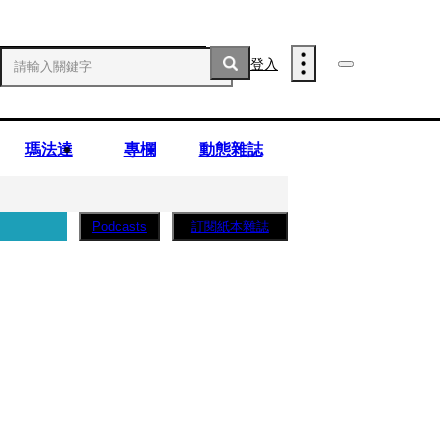
登入
瑪法達
專欄
動態雜誌
訂閱紙本雜誌
Podcasts