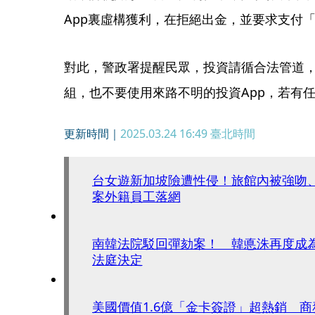
App裏虛構獲利，在拒絕出金，並要求支付
對此，警政署提醒民眾，投資請循合法管道，
組，也不要使用來路不明的投資App，若有任
更新時間｜
2025.03.24 16:49
臺北時間
台女遊新加坡險遭性侵！旅館內被強吻
案外籍員工落網
南韓法院駁回彈劾案！ 韓悳洙再度成
法庭決定
美國價值1.6億「金卡簽證」超熱銷 商