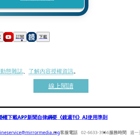
蹤
訂閱
下載
刊動態雜誌
、
了解內容授權資訊
。
線上閱讀
授權
下載APP
新聞自律綱要
《鏡週刊》AI使用準則
ineservice@mirrormedia.mg
客服電話
02-6633-3966
服務時間
週一