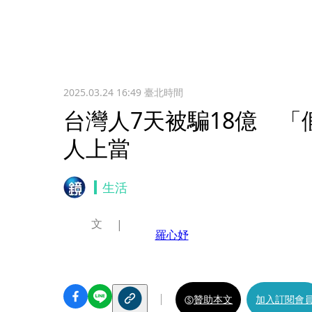
2025.03.24 16:49
臺北時間
台灣人7天被騙18億 
人上當
生活
文
羅心妤
贊助本文
加入訂閱會