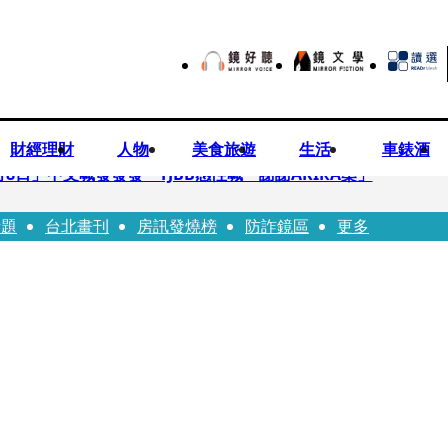
財經理財
人物
美食旅遊
生活
車錶酒
月8日」中文喊發發發 TJBB感性喊「謝謝AKIRA桑」
話題
台北畫刊
房訊發燒榜
防詐鏡區
更多
律師列3款嗆：陳時中唯一擋的叫科興
低谷 「遭親弟賞巴掌、父親出軌自己閨密」辛酸人生曝光