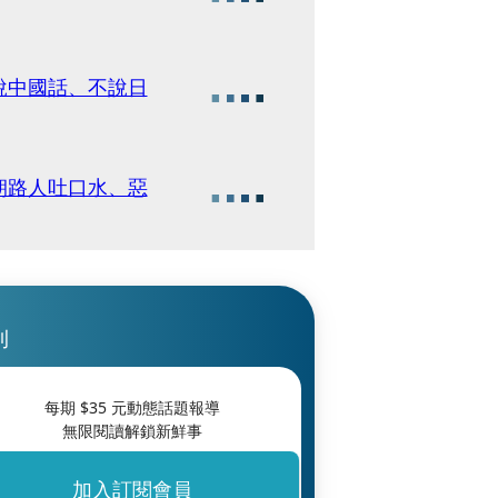
說中國話、不說日
朝路人吐口水、惡
刊
每期 $
35
元動態話題報導
無限閱讀解鎖新鮮事
加入訂閱會員