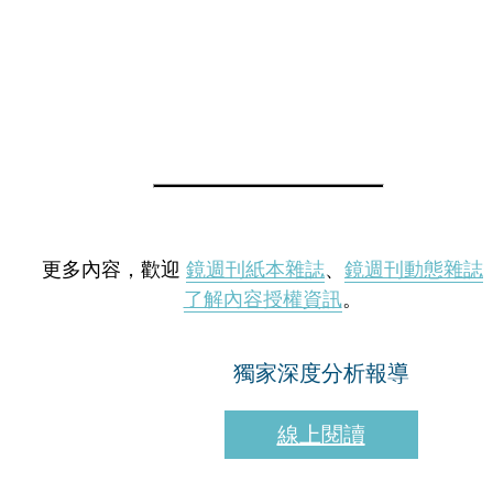
更多內容，歡迎
鏡週刊紙本雜誌
、
鏡週刊動態雜誌
了解內容授權資訊
。
獨家深度分析報導
線上閱讀