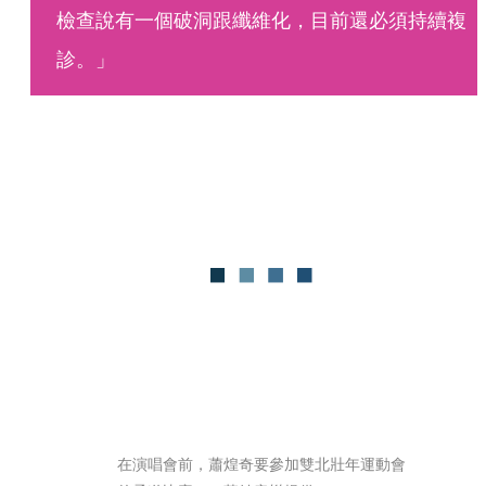
檢查說有一個破洞跟纖維化，目前還必須持續複
診。」
在演唱會前，蕭煌奇要參加雙北壯年運動會