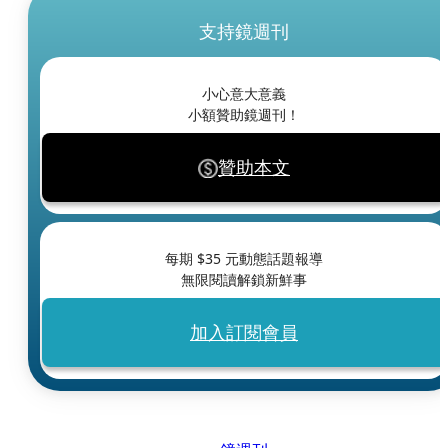
支持鏡週刊
小心意大意義
小額贊助鏡週刊！
贊助本文
每期 $
35
元動態話題報導
無限閱讀解鎖新鮮事
加入訂閱會員