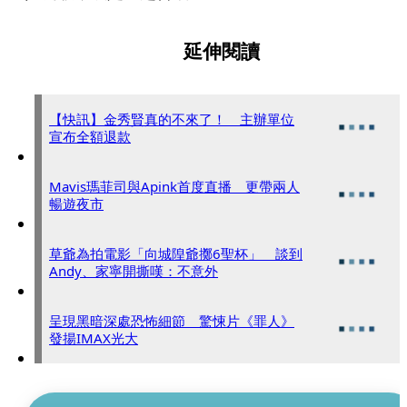
延伸閱讀
【快訊】金秀賢真的不來了！ 主辦單位
宣布全額退款
Mavis瑪菲司與Apink首度直播 更帶兩人
暢遊夜市
草爺為拍電影「向城隍爺擲6聖杯」 談到
Andy、家寧開撕嘆：不意外
呈現黑暗深處恐怖細節 驚悚片《罪人》
發揚IMAX光大