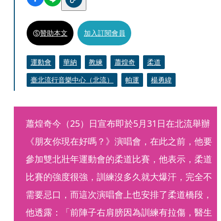
贊助本文
加入訂閱會員
運動會
華納
教練
蕭煌奇
柔道
臺北流行音樂中心（北流）
帕運
楊勇緯
蕭煌奇今（25）日宣布即於5月31日在北流舉辦
《朋友你現在好嗎？》演唱會，在此之前，他要
參加雙北壯年運動會的柔道比賽，他表示，柔道
比賽的強度很強，訓練沒多久就大爆汗，完全不
需要忌口，而這次演唱會上也安排了柔道橋段，
他透露：「前陣子右肩膀因為訓練有拉傷，醫生