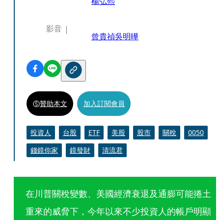
楊弘熙
影音
曾貴禎
吳明曄
贊助本文
加入訂閱會員
投資人
台股
ETF
美股
股市
關稅
0050
錢鏡你家
鏡發財
清流君
在川普關稅變數、美國經濟衰退及通膨可能捲土
重來的威脅下，今年以來不少投資人的帳戶明顯