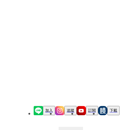
加入
追蹤
訂閱
下載