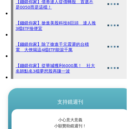
【錢鏡你家】債券達人從債轉股 首選不
是0050而是這檔！
【錢鏡你家】搶進美股科技8巨頭 達人推
3檔ETF撿便宜
【錢鏡你家】除了搶進千元震盪的台積
電 大俠揭這4檔ETF能滾千萬
【錢鏡你家】從華城獲利6000萬！ 社大
名師點名3檔夢想股再賺一波
支持鏡週刊
小心意大意義
小額贊助鏡週刊！