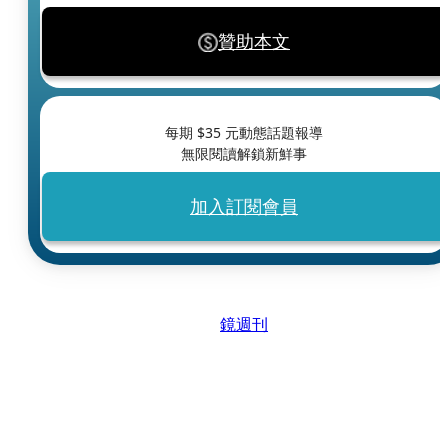
贊助本文
每期 $
35
元動態話題報導
無限閱讀解鎖新鮮事
加入訂閱會員
鏡週刊