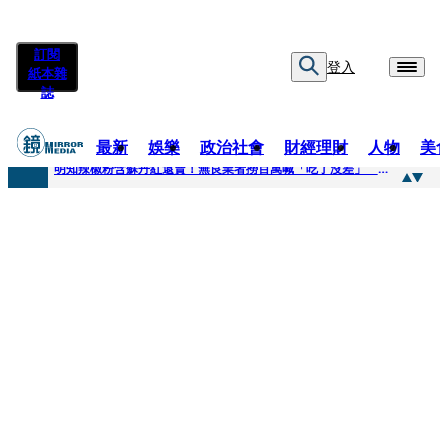
訂閱
登入
紙本雜
誌
最新
娛樂
政治社會
財經理財
人物
美
快訊
明知辣椒粉含蘇丹紅還賣！無良業者撈百萬喊「吃了沒差」 法官打臉判6月不准緩刑
快訊
「無可替代的夥伴離開了我」…張韶涵細數10年時光 悲慟告別：無法相信真的發生了
快訊
又見醫療暴力！耕莘醫院病患失控毆人 院方揭他早是「黑名單」堅決提告