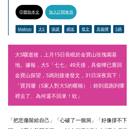
贊助本文
加入訂閱會員
Makiyo
大S
病逝
網友
發文
具俊曄
S媽
大S驟逝後，上月15日長眠於金寶山玫瑰園墓
地。據報，大S「七七」49天後，具俊曄已重回
金寶山探望，S媽則接連發文，31日深夜寫下：
「寶貝珊（S家人對大S的暱稱）：妳到底跑到哪
裡去了、為何還不回來！欸」
「把悲傷留給自己」「心破了一個洞」「好像撐不下