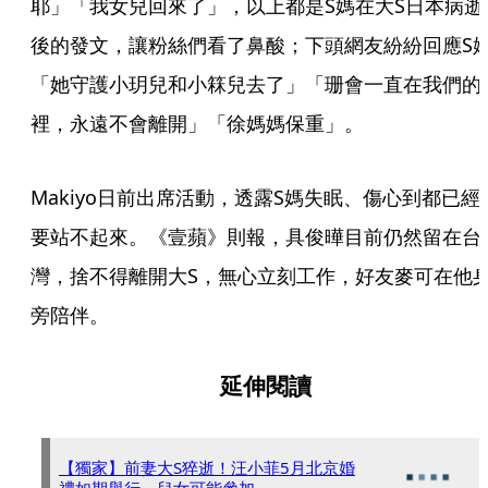
耶」「我女兒回來了」，以上都是S媽在大S日本病逝
後的發文，讓粉絲們看了鼻酸；下頭網友紛紛回應S
「她守護小玥兒和小箖兒去了」「珊會一直在我們的
裡，永遠不會離開」「徐媽媽保重」。
Makiyo日前出席活動，透露S媽失眠、傷心到都已經
要站不起來。《壹蘋》則報，具俊曄目前仍然留在台
灣，捨不得離開大S，無心立刻工作，好友麥可在他
旁陪伴。
延伸閱讀
【獨家】前妻大S猝逝！汪小菲5月北京婚