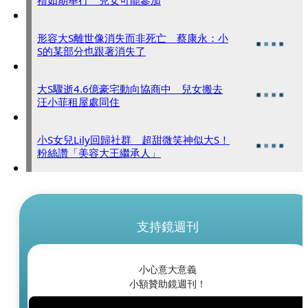
禮如期舉行 兒女可能參加
形容大S離世像消失而非死亡 蔡康永：小
S的某部分也跟著消失了
大S驟逝4.6億豪宅動向協商中 兒女搬去
汪小菲租屋處同住
小S女兒Lily回歸社群 超甜微笑神似大S！
粉絲讚「美容大王繼承人」
支持鏡週刊
小心意大意義
小額贊助鏡週刊！