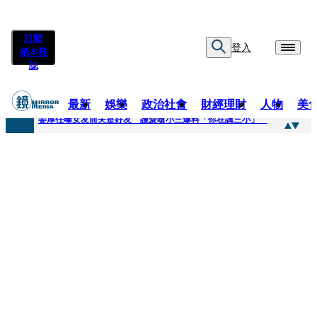
訂閱
登入
紙本雜
誌
最新
娛樂
政治社會
財經理財
人物
美
快訊
姜厚任曝女友前夫是好友 護愛嗆小三爆料「你在講三小」
快訊
劉畊宏將登《披荊斬棘》call周杰倫求救 周董「3字建議」他無奈：這不是健美比賽！
快訊
【台中戰局特輯】何欣純支持度暴增 藍營民調老劇本急救援