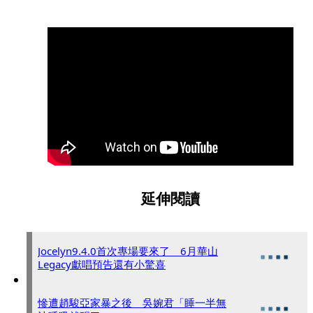
延伸閱讀
Jocelyn9.4.0首次專場要來了 6月華山
Legacy獻唱預告還有小驚喜
慘遭趙駿亞家暴之後 吳婉君「睡一半無