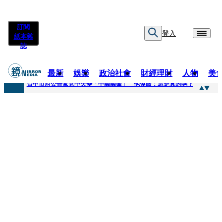
訂閱
登入
紙本雜
誌
最新
娛樂
政治社會
財經理財
人物
美
快訊
台中市府公告驚見中央變「中國國徽」 他傻眼：這是真的嗎？
快訊
明知辣椒粉含蘇丹紅還賣！無良業者撈百萬喊「吃了沒差」 法官打臉判6月不准緩刑
快訊
被滲透？市府公告驚見「中國國徽」 台中市都發局長認了3錯誤