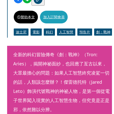
贊助本文
加入訂閱會員
迪士尼
電影
科幻
人工智慧
預告片
創：戰神
全新的科幻冒險傳奇《創：戰神》（Tron: 
Aries），揭開神祕面紗，也回應了亙古以來，
大眾最擔心的問題：如果人工智慧終究凌駕一切
的話，人類該怎麼辦？！傑雷德托特（Jared 
Leto）飾演代號戰神的神祕人物，是第一個從電
子世界闖入現實的人工智慧生物，但究竟是正是
邪，依然難以分辨。