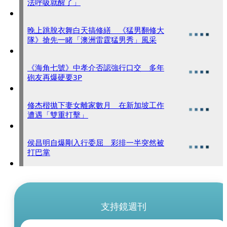
法呼吸就醒了」
晚上跳脫衣舞白天搞修繕 《猛男翻修大
隊》搶先一睹「澳洲雷霆猛男秀」風采
《海角七號》中孝介否認強行口交 多年
砲友再爆硬要3P
修杰楷拋下妻女離家數月 在新加坡工作
遭遇「雙重打擊」
侯昌明自爆剛入行委屈 彩排一半突然被
打巴掌
支持鏡週刊