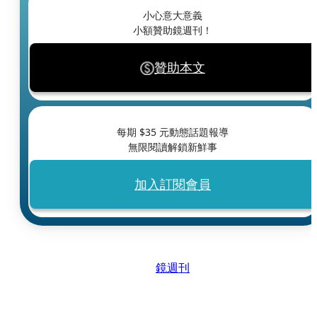
小心意大意義
小額贊助鏡週刊！
贊助本文
每期 $
35
元動態話題報導
無限閱讀解鎖新鮮事
加入訂閱會員
鏡週刊