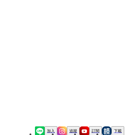
加入
追蹤
訂閱
下載