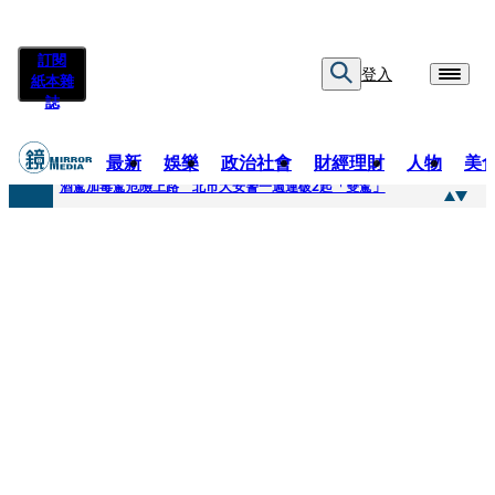
訂閱
登入
紙本雜
誌
最新
娛樂
政治社會
財經理財
人物
美
快訊
酒駕加毒駕危險上路 北市大安警一週連破2起「雙駕」
快訊
Ozone黃文廷、FEniX夏浦洋組「神隊友」 邱以太、林亭莉熱血狂奔殺青淚崩
快訊
AKIRA台北唱到一半突收兒子告白「爸爸I LOVE YOU」 驚喜林志玲同步曝光父親節「披薩蛋糕」