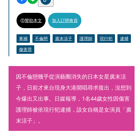
贊助本文
加入訂閱會員
車禍
不倫戀
廣末涼子
護理師
現行犯
逮捕
傷害罪
因不倫戀幾乎從演藝圈消失的日本女星廣末涼
子，日前才來台現身大港開唱尋求復出，沒想到
今爆出又出事。日媒報導，1名44歲女性因傷害
護理師被依現行犯逮捕，該女自稱是女演員「廣
末涼子」。