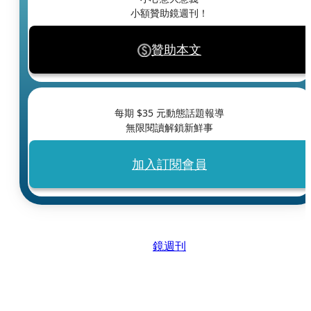
小額贊助鏡週刊！
贊助本文
每期 $
35
元動態話題報導
無限閱讀解鎖新鮮事
加入訂閱會員
鏡週刊