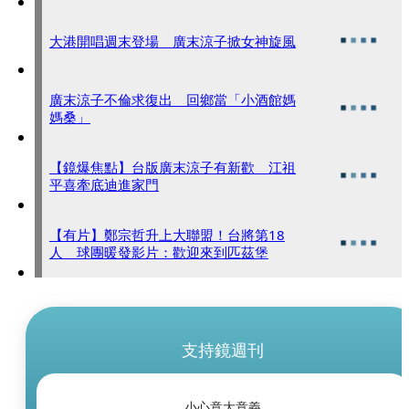
大港開唱週末登場 廣末涼子掀女神旋風
廣末涼子不倫求復出 回鄉當「小酒館媽
媽桑」
【鏡爆焦點】台版廣末涼子有新歡 江祖
平喜牽底迪進家門
【有片】鄭宗哲升上大聯盟！台將第18
人 球團暖發影片：歡迎來到匹茲堡
支持鏡週刊
小心意大意義