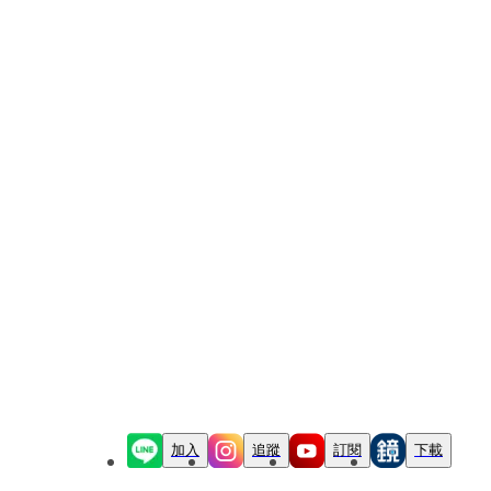
加入
追蹤
訂閱
下載