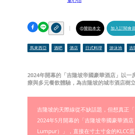
童心怡
贊助本文
加入訂閱會
馬來西亞
酒吧
酒店
日式料理
游泳池
吉
2024年開幕的「吉隆坡帝國豪華酒店」以一
療與多元餐飲體驗，為吉隆坡的城市酒店樹
吉隆坡的天際線從不缺話題，但想真正「
2024年5月開幕的「吉隆坡帝國豪華酒店（Imper
Lumpur）」，直接在寸土寸金的KLC