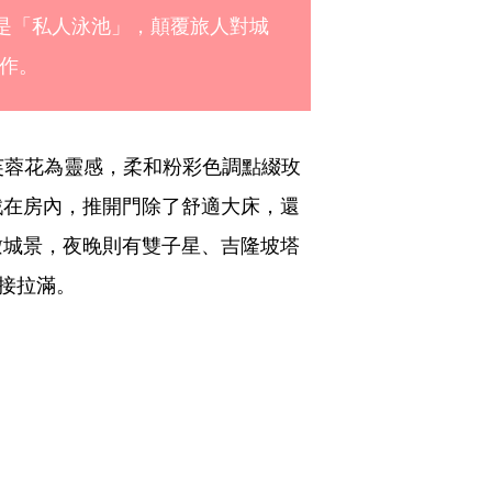
配是「私人泳池」，顛覆旅人對城
作。
芙蓉花為靈感，柔和粉彩色調點綴玫
戲在房內，推開門除了舒適大床，還
瞰城景，夜晚則有雙子星、吉隆坡塔
直接拉滿。