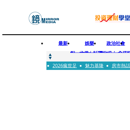
最新
娛樂
政治社會
快訊
創「互道」詐騙慈濟！ 女律
2026瘋世足
快訊
魅力基隆
房市熱
前時力黨魁表態「反對刪公
快訊
六強片齊聚桃影 小薰《祖