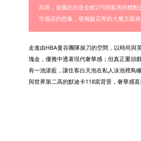
高塔，最瘋狂的是全館275間客房的標
市酒店的想像，堪稱飯店界的大魔王級操
走進由HBA曼谷團隊操刀的空間，以時尚與
瑰金，優雅中透著現代奢華感；但真正重頭
有一池湛藍，讓住客白天泡在私人泳池裡鳥
與世界第二高的默迪卡118當背景，奢華感