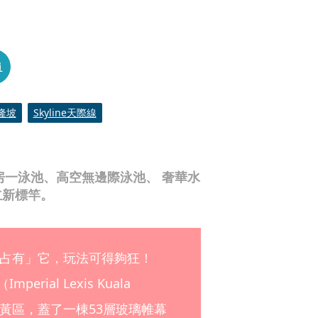
員
隆坡
Skyline天際線
房一泳池、高空無邊際泳池、 奢華水
立新標竿。
占有」它，玩法可得夠狂！
ial Lexis Kuala 
C蛋黃區，蓋了一棟53層玻璃帷幕