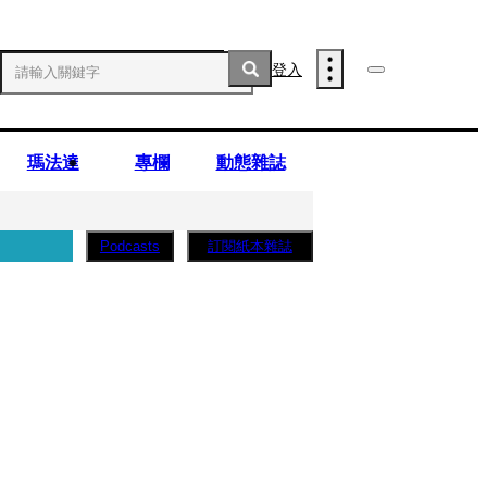
登入
瑪法達
專欄
動態雜誌
訂閱紙本雜誌
Podcasts