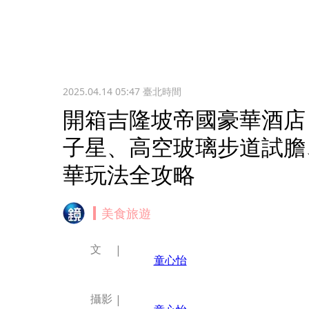
2025.04.14 05:47
臺北時間
開箱吉隆坡帝國豪華酒店
子星、高空玻璃步道試膽
華玩法全攻略
美食旅遊
文
童心怡
攝影