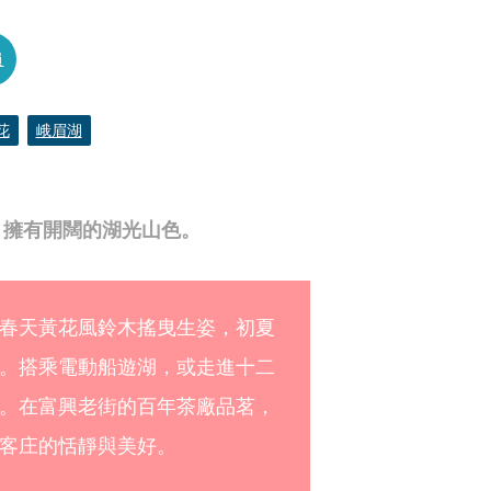
員
花
峨眉湖
，擁有開闊的湖光山色。
春天黃花風鈴木搖曳生姿，初夏
。搭乘電動船遊湖，或走進十二
。在富興老街的百年茶廠品茗，
客庄的恬靜與美好。