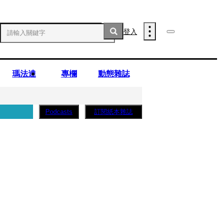
登入
瑪法達
專欄
動態雜誌
訂閱紙本雜誌
Podcasts