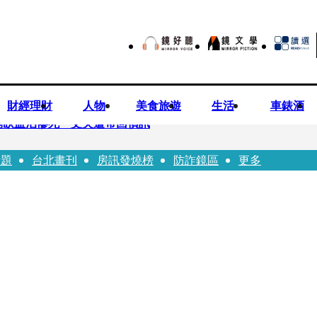
財經理財
人物
美食旅遊
生活
車錶酒
倒臥血泊慘死 丈夫遭帶回偵訊
話題
台北畫刊
房訊發燒榜
防詐鏡區
更多
師陳昱瑄「親接機BNT抵台」 同框陳時中、張淑芬畫面曝光
 SBS歌謠大戰SUMMER》TVBS直播祭追星福利