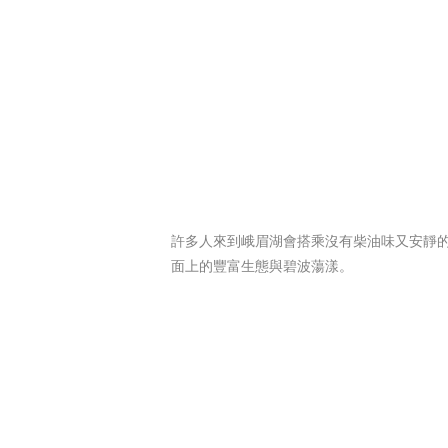
許多人來到峨眉湖會搭乘沒有柴油味又安靜
面上的豐富生態與碧波蕩漾。