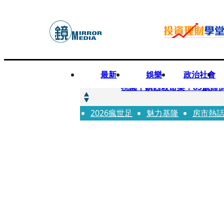
最新
娛樂
政治社會
快訊
桃園平鎮凶殺命案！85歲婦
2026瘋世足
快訊
魅力基隆
房市熱
狠詐慈濟10.6億！神鬼律
快訊
邊看偶像邊拚韓國行 《2026