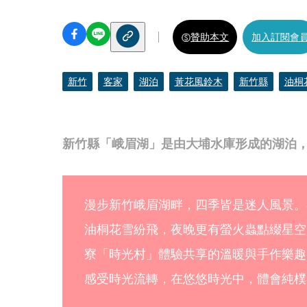
贊助本文
加入訂閱會
新竹
客家
湖泊
黃花風鈴木
新竹縣
油桐
新竹縣「峨眉湖」是由大埔水庫形成的湖泊
漫步新竹峨眉湖畔，四季皆是迷人風景。
油桐花雪紛飛，夜晚更有螢火蟲點綴星空
寮「時光村」體驗共享的溫暖與手作樂趣
感受時光流轉，在悠悠時光中，體會純樸