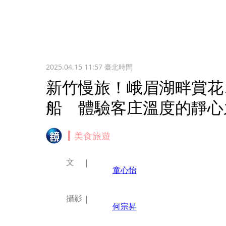
2025.04.15 11:57
臺北時間
新竹慢旅！峨眉湖畔賞花
船 體驗客庄溫度的靜心
美食旅遊
文
童心怡
攝影
何宗昇