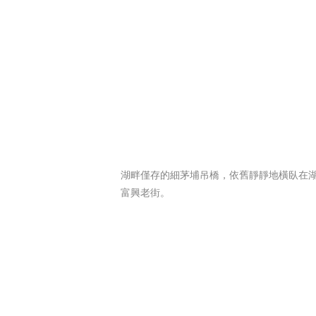
湖畔僅存的細茅埔吊橋，依舊靜靜地橫臥在
富興老街。