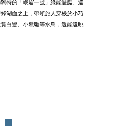
趟獨特的「峨眉一號」綠能遊艇。這
碧綠湖面之上，帶領旅人穿梭於小巧
欣賞白鷺、小鷿鷈等水鳥，還能遠眺