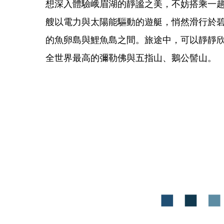
想深入體驗峨眉湖的靜謐之美，不妨搭乘一
艘以電力與太陽能驅動的遊艇，悄然滑行於
的魚卵島與鯉魚島之間。旅途中，可以靜靜
全世界最高的彌勒佛與五指山、鵝公髻山。